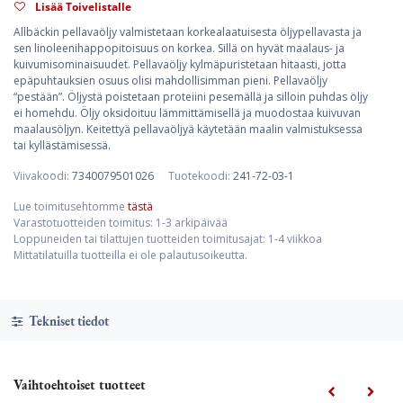
Lisää Toivelistalle
Allbäckin pellavaöljy valmistetaan korkealaatuisesta öljypellavasta ja
sen linoleenihappopitoisuus on korkea. Sillä on hyvät maalaus- ja
kuivumisominaisuudet. Pellavaöljy kylmäpuristetaan hitaasti, jotta
epäpuhtauksien osuus olisi mahdollisimman pieni. Pellavaöljy
“pestään”. Öljystä poistetaan proteiini pesemällä ja silloin puhdas öljy
ei homehdu. Öljy oksidoituu lämmittämisellä ja muodostaa kuivuvan
maalausöljyn. Keitettyä pellavaöljyä käytetään maalin valmistuksessa
tai kyllästämisessä.
Viivakoodi:
7340079501026
Tuotekoodi:
241-72-03-1
Lue toimitusehtomme
tästä
Varastotuotteiden toimitus: 1-3 arkipäivää
Loppuneiden tai tilattujen tuotteiden toimitusajat: 1-4 viikkoa
Mittatilatuilla tuotteilla ei ole palautusoikeutta.
Tekniset tiedot
Vaihtoehtoiset tuotteet