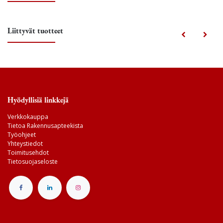
Liittyvät tuotteet
Hyödyllisiä linkkejä
Verkkokauppa
Tietoa Rakennusapteekista
Työohjeet
Yhteystiedot
Toimitusehdot
Tietosuojaseloste