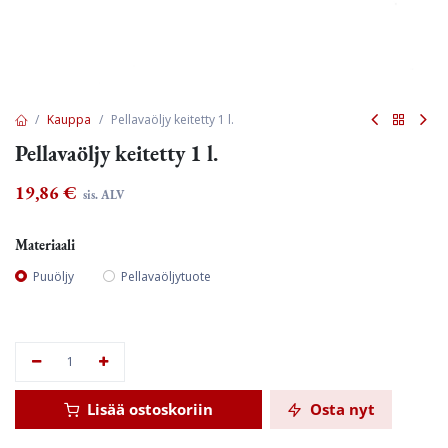
Kauppa
Pellavaöljy keitetty 1 l.
Pellavaöljy keitetty 1 l.
19,86
€
sis. ALV
Materiaali
Puuöljy
Pellavaöljytuote
Lisää ostoskoriin
Osta nyt