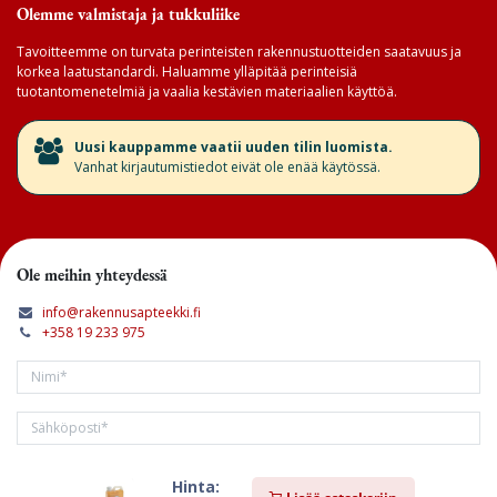
Olemme valmistaja ja tukkuliike
Tavoitteemme on turvata perinteisten rakennustuotteiden saatavuus ja
korkea laatustandardi. Haluamme ylläpitää perinteisiä
tuotantomenetelmiä ja vaalia kestävien materiaalien käyttöä.
​Uusi kauppamme vaatii uuden tilin luomista.
Vanhat kirjautumistiedot eivät ole enää käytössä.
Ole meihin yhteydessä
info@rakennusapteekki.fi
+358 19 233 975
Hinta:
Tilaa kirjeemme