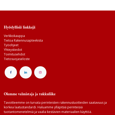
Hyödyllisiä linkkejä
Verkkokauppa
Tietoa Rakennusapteekista
Työohjeet
Yhteystiedot
Toimitusehdot
Tietosuojaseloste
Olemme valmistaja ja tukkuliike
Tavoitteemme on turvata perinteisten rakennustuotteiden saatavuus ja
korkea laatustandardi. Haluamme ylläpitää perinteisiä
tuotantomenetelmiä ja vaalia kestävien materiaalien käyttöä.