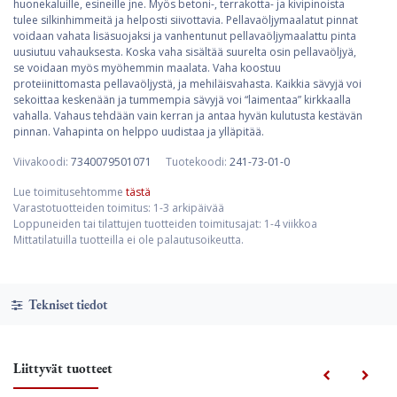
huonekaluille, esineille jne. Myös betoni-, terrakotta- ja kivipinoista
tulee silkinhimmeitä ja helposti siivottavia. Pellavaöljymaalatut pinnat
voidaan vahata lisäsuojaksi ja vanhentunut pellavaöljymaalattu pinta
uusiutuu vahauksesta. Koska vaha sisältää suurelta osin pellavaöljyä,
se voidaan myös myöhemmin maalata. Vaha koostuu
proteiinittomasta pellavaöljystä, ja mehiläisvahasta. Kaikkia sävyjä voi
sekoittaa keskenään ja tummempia sävyjä voi “laimentaa” kirkkaalla
vahalla. Vahaus tehdään vain kerran ja antaa hyvän kulutusta kestävän
pinnan. Vahapinta on helppo uudistaa ja ylläpitää.
Viivakoodi:
7340079501071
Tuotekoodi:
241-73-01-0
Lue toimitusehtomme
tästä
Varastotuotteiden toimitus: 1-3 arkipäivää
Loppuneiden tai tilattujen tuotteiden toimitusajat: 1-4 viikkoa
Mittatilatuilla tuotteilla ei ole palautusoikeutta.
Tekniset tiedot
Liittyvät tuotteet