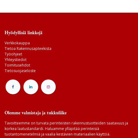
Hyödyllisiä linkkejä
Verkkokauppa
Tietoa Rakennusapteekista
Työohjeet
Yhteystiedot
Toimitusehdot
Tietosuojaseloste
Olemme valmistaja ja tukkuliike
Tavoitteemme on turvata perinteisten rakennustuotteiden saatavuus ja
korkea laatustandardi. Haluamme ylläpitää perinteisiä
tuotantomenetelmiä ja vaalia kestävien materiaalien käyttöä.