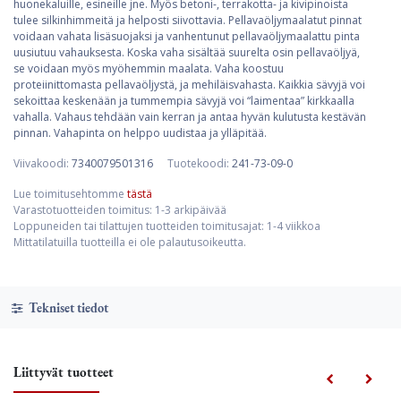
huonekaluille, esineille jne. Myös betoni-, terrakotta- ja kivipinoista
tulee silkinhimmeitä ja helposti siivottavia. Pellavaöljymaalatut pinnat
voidaan vahata lisäsuojaksi ja vanhentunut pellavaöljymaalattu pinta
uusiutuu vahauksesta. Koska vaha sisältää suurelta osin pellavaöljyä,
se voidaan myös myöhemmin maalata. Vaha koostuu
proteiinittomasta pellavaöljystä, ja mehiläisvahasta. Kaikkia sävyjä voi
sekoittaa keskenään ja tummempia sävyjä voi “laimentaa” kirkkaalla
vahalla. Vahaus tehdään vain kerran ja antaa hyvän kulutusta kestävän
pinnan. Vahapinta on helppo uudistaa ja ylläpitää.
Viivakoodi:
7340079501316
Tuotekoodi:
241-73-09-0
Lue toimitusehtomme
tästä
Varastotuotteiden toimitus: 1-3 arkipäivää
Loppuneiden tai tilattujen tuotteiden toimitusajat: 1-4 viikkoa
Mittatilatuilla tuotteilla ei ole palautusoikeutta.
Tekniset tiedot
Liittyvät tuotteet