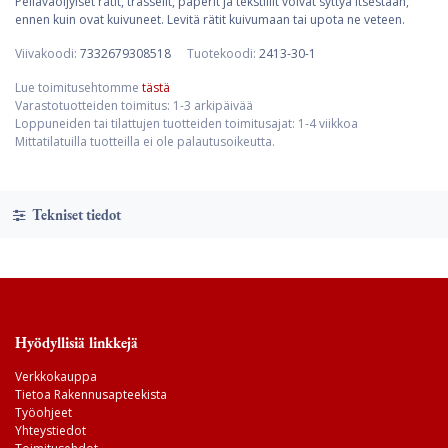
Pellavaöljyiset rätit, trasselit, paperit ja tekstiilit voivat syttyä itsestään,
ennen kuin ovat kuivuneet. Levitä rätit kuivumaan tai upota ne veteen.
Viivakoodi:
7332679308518
Tuotekoodi:
2413-30-1
Lue toimitusehtomme
tästä
Varastotuotteiden toimitus: 1-3 arkipäivää
Loppuneiden tai tilattujen tuotteiden toimitusajat: 1-4 viikkoa
Mittatilatuilla tuotteilla ei ole palautusoikeutta.
Tekniset tiedot
Hyödyllisiä linkkejä
Verkkokauppa
Tietoa Rakennusapteekista
Työohjeet
Yhteystiedot