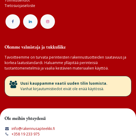
Toimitusehdot
Tietosuojaseloste
Olemme valmistaja ja tukkuliike
Tavoitteemme on turvata perinteisten rakennustuotteiden saatavuus ja
korkea laatustandardi. Haluamme ylläpitää perinteisiä
tuotantomenetelmiä ja vaalia kestävien materiaalien käyttöä.
​Uusi kauppamme vaatii uuden tilin luomista.
Vanhat kirjautumistiedot eivät ole enää käytössä.
Ole meihin yhteydessä
info@rakennusapteekki.fi
+358 19 233 975