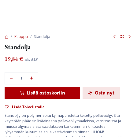
Kauppa
Standolja
Standolja
19,84
€
sis. ALV
Lisää ostoskoriin
Osta nyt
Lisää Toivelistalle
Standöljy on polymerisoitu kylmäpuristettu keitetty pellavaöljy. Sitä
käytetään pääosin lisäaineena pellavaöljymaaleissa, vernissoissa ja
muissa öljymaaleissa saadakseen korkeamman kiiltoasteen,
lyhyemmän kuivumisajan ja kestävämmän pinnan. HUOM!