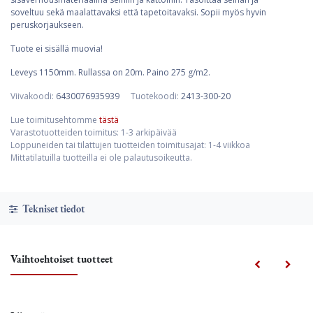
soveltuu sekä maalattavaksi että tapetoitavaksi. Sopii myös hyvin
peruskorjaukseen.
Tuote ei sisällä muovia!
Leveys 1150mm. Rullassa on 20m. Paino 275 g/m2.
Viivakoodi:
6430076935939
Tuotekoodi:
2413-300-20
Lue toimitusehtomme
tästä
Varastotuotteiden toimitus: 1-3 arkipäivää
Loppuneiden tai tilattujen tuotteiden toimitusajat: 1-4 viikkoa
Mittatilatuilla tuotteilla ei ole palautusoikeutta.
Tekniset tiedot
Vaihtoehtoiset tuotteet