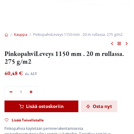
Kauppa
PinkopahviLeveys 1150 mm . 20 m rullassa. 275 g/m2
PinkopahviLeveys 1150 mm . 20 m rullassa.
275 g/m2
60,48
€
sis. ALV
Lisää ostoskoriin
Osta nyt
Lisää Toivelistalle
Pinkopahvia käytetään perinnerakentamisessa
sisäverhousmateriaalina seiniin ja kattoihin. Tasoittaa seinän ja