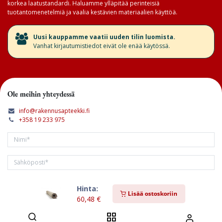
korkea laatustandardi. Haluamme ylläpitää perinteisiä
tuotantomenetelmiä ja vaalia kestävien materiaalien käyttöä.
​Uusi kauppamme vaatii uuden tilin luomista.
Vanhat kirjautumistiedot eivät ole enää käytössä.
Ole meihin yhteydessä
info@rakennusapteekki.fi
+358 19 233 975
Hinta:
Tilaa kirjeemme
Lisää ostoskoriin
60,48
€