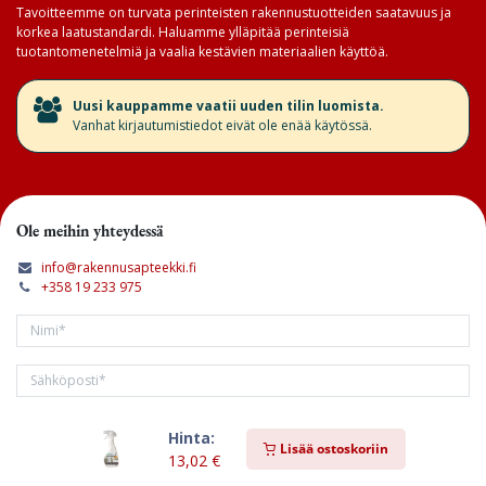
Tavoitteemme on turvata perinteisten rakennustuotteiden saatavuus ja
korkea laatustandardi. Haluamme ylläpitää perinteisiä
tuotantomenetelmiä ja vaalia kestävien materiaalien käyttöä.
​Uusi kauppamme vaatii uuden tilin luomista.
Vanhat kirjautumistiedot eivät ole enää käytössä.
Ole meihin yhteydessä
info@rakennusapteekki.fi
+358 19 233 975
Hinta:
Tilaa kirjeemme
Lisää ostoskoriin
13,02
€