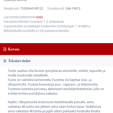
Viivakoodi:
7392664190122
Tuotekoodi:
246-19012
Lue toimitusehtomme
tästä
Varastotuotteiden toimitus: 1-3 arkipäivää
Loppuneiden tai tilattujen tuotteiden toimitusajat: 1-4 viikkoa
Mittatilatuilla tuotteilla ei ole palautusoikeutta.
Kuvaus
Tekniset tiedot
Tuote saattaa olla lievästi syövyttävää alumiinille, sinkille, kuparille ja
muille huokoisille metalleille.
Tuote on valmiiksi laimennettu.Tuotetta voi käyttää sisä-, ja
ulkopinnoilla. Poistaa kasvustoja puu-, rappaus-, ja tiilipinnoilta.
Tuotteen toiminta perustuu aktiiviseen tensidiyhdistelmään, jolla on
erittäin korkea puhdistava vaikutus.
Käyttö: Ulkopinnoilla levitä tuote käsiteltävälle pinnalle, anna
vaikuttaa 48 tuntia sen jälkeen anna sään hoitaa loput. Sisätiloissa
anna vaikuttaa 48 tuntia ja pyyhi sitten puhtaaksi kostealla liinalla.