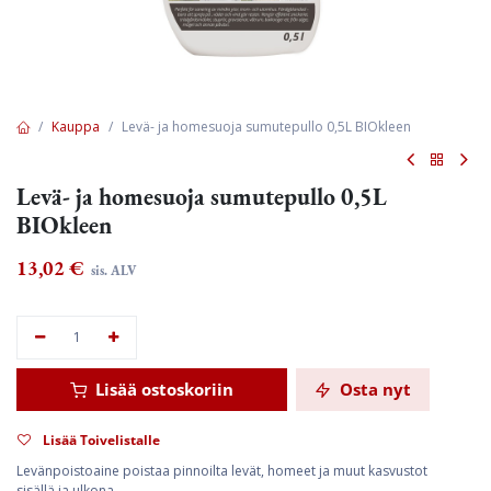
Kauppa
Levä- ja homesuoja sumutepullo 0,5L BIOkleen
Levä- ja homesuoja sumutepullo 0,5L
BIOkleen
13,02
€
sis. ALV
Lisää ostoskoriin
Osta nyt
Lisää Toivelistalle
Levänpoistoaine poistaa pinnoilta levät, homeet ja muut kasvustot
sisällä ja ulkona.