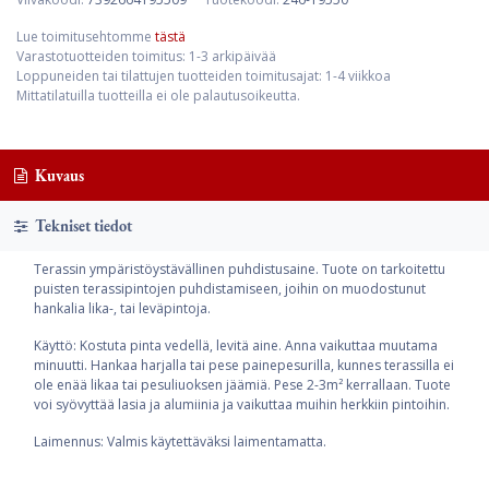
Lue toimitusehtomme
tästä
Varastotuotteiden toimitus: 1-3 arkipäivää
Loppuneiden tai tilattujen tuotteiden toimitusajat: 1-4 viikkoa
Mittatilatuilla tuotteilla ei ole palautusoikeutta.
Kuvaus
Tekniset tiedot
Terassin ympäristöystävällinen puhdistusaine. Tuote on tarkoitettu
puisten terassipintojen puhdistamiseen, joihin on muodostunut
hankalia lika-, tai leväpintoja.
Käyttö: Kostuta pinta vedellä, levitä aine. Anna vaikuttaa muutama
minuutti. Hankaa harjalla tai pese painepesurilla, kunnes terassilla ei
ole enää likaa tai pesuliuoksen jäämiä. Pese 2-3m² kerrallaan. Tuote
voi syövyttää lasia ja alumiinia ja vaikuttaa muihin herkkiin pintoihin.
Laimennus: Valmis käytettäväksi laimentamatta.