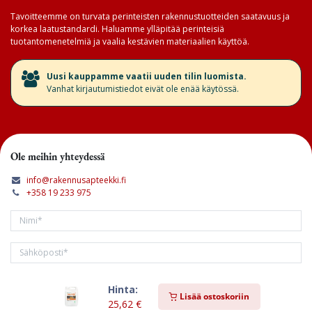
Tavoitteemme on turvata perinteisten rakennustuotteiden saatavuus ja
korkea laatustandardi. Haluamme ylläpitää perinteisiä
tuotantomenetelmiä ja vaalia kestävien materiaalien käyttöä.
​Uusi kauppamme vaatii uuden tilin luomista.
Vanhat kirjautumistiedot eivät ole enää käytössä.
Ole meihin yhteydessä
info@rakennusapteekki.fi
+358 19 233 975
Hinta:
Tilaa kirjeemme
Lisää ostoskoriin
25,62
€