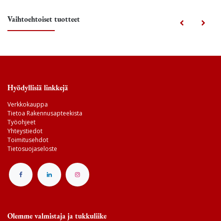
Vaihtoehtoiset tuotteet
Hyödyllisiä linkkejä
Verkkokauppa
Tietoa Rakennusapteekista
Työohjeet
Yhteystiedot
Toimitusehdot
Tietosuojaseloste
Olemme valmistaja ja tukkuliike