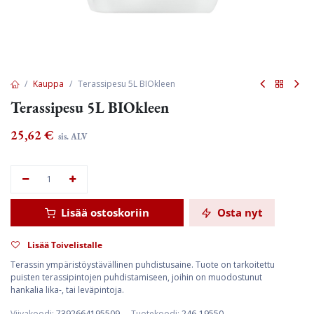
Kauppa
Terassipesu 5L BIOkleen
Terassipesu 5L BIOkleen
25,62
€
sis. ALV
Lisää ostoskoriin
Osta nyt
Lisää Toivelistalle
Terassin ympäristöystävällinen puhdistusaine. Tuote on tarkoitettu
puisten terassipintojen puhdistamiseen, joihin on muodostunut
hankalia lika-, tai leväpintoja.
Viivakoodi:
7392664195509
Tuotekoodi:
246-19550