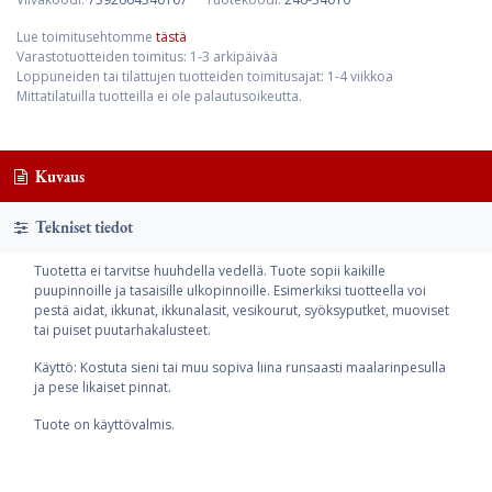
Lue toimitusehtomme
tästä
Varastotuotteiden toimitus: 1-3 arkipäivää
Loppuneiden tai tilattujen tuotteiden toimitusajat: 1-4 viikkoa
Mittatilatuilla tuotteilla ei ole palautusoikeutta.
Kuvaus
Tekniset tiedot
Tuotetta ei tarvitse huuhdella vedellä. Tuote sopii kaikille
puupinnoille ja tasaisille ulkopinnoille. Esimerkiksi tuotteella voi
pestä aidat, ikkunat, ikkunalasit, vesikourut, syöksyputket, muoviset
tai puiset puutarhakalusteet.
Käyttö: Kostuta sieni tai muu sopiva liina runsaasti maalarinpesulla
ja pese likaiset pinnat.
Tuote on käyttövalmis.