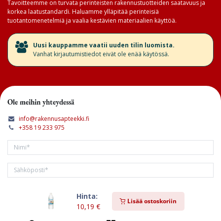
Tavoitteemme on turvata perinteisten rakennustuotteiden saatavuus ja
korkea laatustandardi. Haluamme ylläpitää perinteisiä
tuotantomenetelmiä ja vaalia kestävien materiaalien käyttöä.
​Uusi kauppamme vaatii uuden tilin luomista.
Vanhat kirjautumistiedot eivät ole enää käytössä.
Ole meihin yhteydessä
info@rakennusapteekki.fi
+358 19 233 975
Hinta:
Tilaa kirjeemme
Lisää ostoskoriin
10,19
€