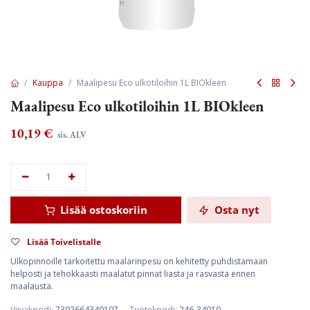
Kauppa
Maalipesu Eco ulkotiloihin 1L BIOkleen
Maalipesu Eco ulkotiloihin 1L BIOkleen
10,19
€
sis. ALV
Lisää ostoskoriin
Osta nyt
Lisää Toivelistalle
Ulkopinnoille tarkoitettu maalarinpesu on kehitetty puhdistamaan
helposti ja tehokkaasti maalatut pinnat liasta ja rasvasta ennen
maalausta.
Viivakoodi:
7392664340107
Tuotekoodi:
246-34010