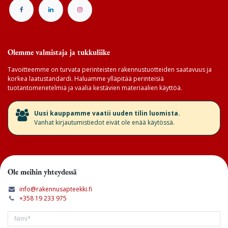
Olemme valmistaja ja tukkuliike
Tavoitteemme on turvata perinteisten rakennustuotteiden saatavuus ja
korkea laatustandardi. Haluamme ylläpitää perinteisiä
tuotantomenetelmiä ja vaalia kestävien materiaalien käyttöä.
​Uusi kauppamme vaatii uuden tilin luomista.
Vanhat kirjautumistiedot eivät ole enää käytössä.
Ole meihin yhteydessä
info@rakennusapteekki.fi
+358 19 233 975