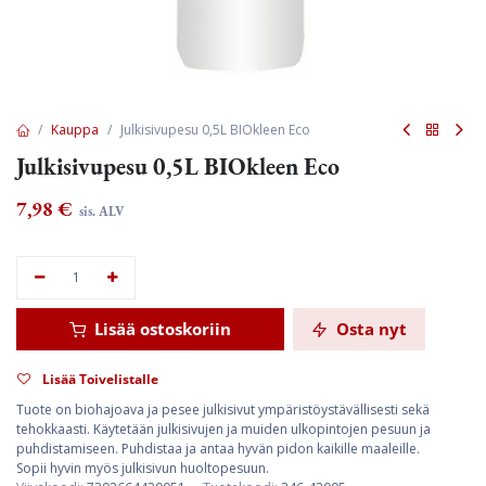
Kauppa
Julkisivupesu 0,5L BIOkleen Eco
Julkisivupesu 0,5L BIOkleen Eco
7,98
€
sis. ALV
Lisää ostoskoriin
Osta nyt
Lisää Toivelistalle
Tuote on biohajoava ja pesee julkisivut ympäristöystävällisesti sekä
tehokkaasti. Käytetään julkisivujen ja muiden ulkopintojen pesuun ja
puhdistamiseen. Puhdistaa ja antaa hyvän pidon kaikille maaleille.
Sopii hyvin myös julkisivun huoltopesuun.