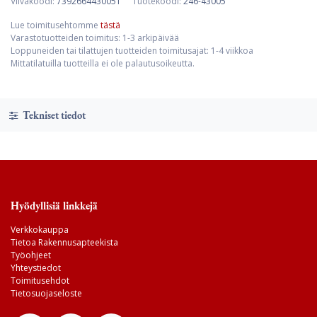
Viivakoodi:
7392664430051
Tuotekoodi:
246-43005
Lue toimitusehtomme
tästä
Varastotuotteiden toimitus: 1-3 arkipäivää
Loppuneiden tai tilattujen tuotteiden toimitusajat: 1-4 viikkoa
Mittatilatuilla tuotteilla ei ole palautusoikeutta.
Tekniset tiedot
Hyödyllisiä linkkejä
Verkkokauppa
Tietoa Rakennusapteekista
Työohjeet
Yhteystiedot
Toimitusehdot
Tietosuojaseloste