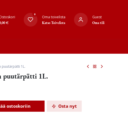
0
Ostoskori
Oma toivelista
Guest
0,00
€
Katso Toivelista
Oma tili
n puutärpätti 1L.
n puutärpätti 1L.
sää ostoskoriin
Osta nyt