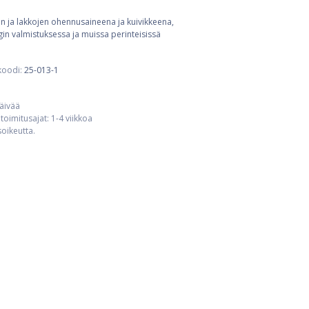
 ja lakkojen ohennusaineena ja kuivikkeena,
n valmistuksessa ja muissa perinteisissä
koodi:
25-013-1
päivää
toimitusajat: 1-4 viikkoa
usoikeutta.