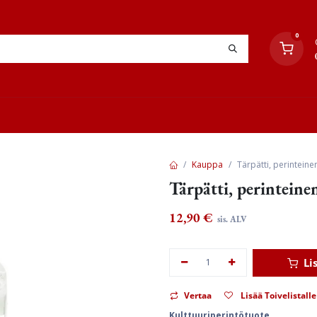
0
YHTEYSTIEDOT
TYÖOHJEET
JÄLLEENMYYJÄT
Kauppa
Tärpätti, perinteine
Tärpätti, perinteine
12,90
€
sis. ALV
Li
Vertaa
Lisää Toivelistalle
Kulttuuriperintötuote