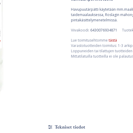
Havupuutärpätti käytetään mm.maalin
taidemaalauksessa, Roslagin mahongi
pintakäsittelymenetelmissä.
Viivakoodi:
6430076934871
Tuote
Lue toimitusehtomme
tästä
Varastotuotteiden toimitus: 1-3 arki
Loppuneiden tai tilattujen tuotteiden 
Mittatilatuilla tuotteilla ei ole palaut
Tekniset tiedot