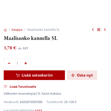
Kauppa
Maalisanko kannella 5L
Maalisanko kannella 5L
3,78
€
sis. ALV
Lisää ostoskoriin
Osta nyt
Lisää Toivelistalle
Valkoinen muoviämpäri 5l. Kansi mukana.
Viivakoodi:
6430076935908
Tuotekoodi:
25-100-5
Lue toimitusehtomme
tästä