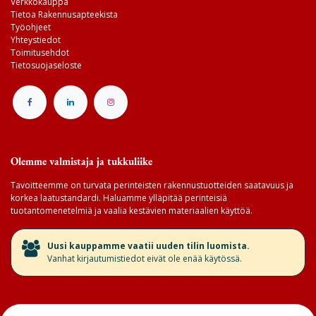
Verkkokauppa
Tietoa Rakennusapteekista
Työohjeet
Yhteystiedot
Toimitusehdot
Tietosuojaseloste
Olemme valmistaja ja tukkuliike
Tavoitteemme on turvata perinteisten rakennustuotteiden saatavuus ja
korkea laatustandardi. Haluamme ylläpitää perinteisiä
tuotantomenetelmiä ja vaalia kestävien materiaalien käyttöä.
​Uusi kauppamme vaatii uuden tilin luomista.
Vanhat kirjautumistiedot eivät ole enää käytössä.