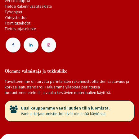
Verkkokauppa
Tietoa Rakennusapteekista
Työohjeet
Yhteystiedot
Toimitusehdot
Tietosuojaseloste
Olemme valmistaja ja tukkuliike
Tavoitteemme on turvata perinteisten rakennustuotteiden saatavuus ja
korkea laatustandardi. Haluamme ylläpitää perinteisiä
tuotantomenetelmiä ja vaalia kestävien materiaalien käyttöä.
​Uusi kauppamme vaatii uuden tilin luomista.
Vanhat kirjautumistiedot eivät ole enää käytössä.