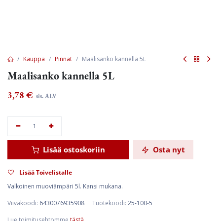
Kauppa
Pinnat
Maalisanko kannella 5L
Maalisanko kannella 5L
3,78
€
sis. ALV
Lisää ostoskoriin
Osta nyt
Lisää Toivelistalle
Valkoinen muoviämpäri 5l. Kansi mukana.
Viivakoodi:
6430076935908
Tuotekoodi:
25-100-5
Lue toimitusehtomme
tästä