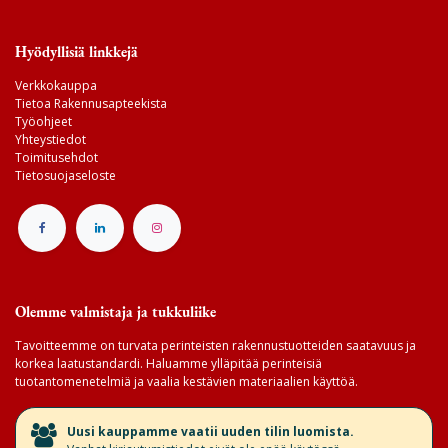
Hyödyllisiä linkkejä
Verkkokauppa
Tietoa Rakennusapteekista
Työohjeet
Yhteystiedot
Toimitusehdot
Tietosuojaseloste
Olemme valmistaja ja tukkuliike
Tavoitteemme on turvata perinteisten rakennustuotteiden saatavuus ja
korkea laatustandardi. Haluamme ylläpitää perinteisiä
tuotantomenetelmiä ja vaalia kestävien materiaalien käyttöä.
​Uusi kauppamme vaatii uuden tilin luomista.