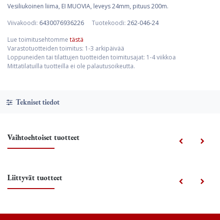
Vesiliukoinen liima, EI MUOVIA, leveys 24mm, pituus 200m.
Viivakoodi:
6430076936226
Tuotekoodi:
262-046-24
Lue toimitusehtomme
tästä
Varastotuotteiden toimitus: 1-3 arkipäivää
Loppuneiden tai tilattujen tuotteiden toimitusajat: 1-4 viikkoa
Mittatilatuilla tuotteilla ei ole palautusoikeutta.
Tekniset tiedot
Vaihtoehtoiset tuotteet
Liittyvät tuotteet