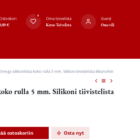
0
Ostoskori
Oma toivelista
Guest
0,00
€
Katso Toivelista
Oma tili
Omega silikonilista koko rulla 5 mm. Silikoni tiivistelista ikkunoihin
oko rulla 5 mm. Silikoni tiivistelista
sää ostoskoriin
Osta nyt