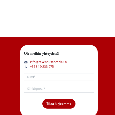
Ole meihin yhteydessä
info@rakennusapteekki.fi
+358 19 233 975
Tilaa kirjeemme