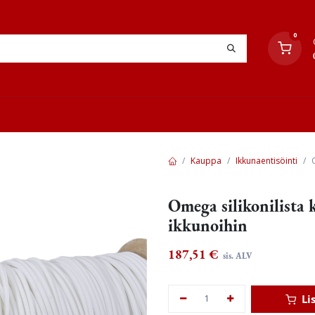
0
YHTEYSTIEDOT
TYÖOHJEET
JÄLLEENMYYJÄT
Kauppa
Ikkunaentisöinti
Omega silikonilista k
ikkunoihin
187,51
€
sis. ALV
Li