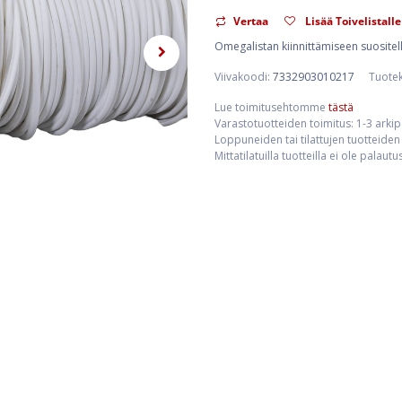
Vertaa
Lisää Toivelistalle
Omegalistan kiinnittämiseen suositell
Viivakoodi:
7332903010217
Tuote
Lue toimitusehtomme
tästä
Varastotuotteiden toimitus: 1-3 arki
Loppuneiden tai tilattujen tuotteiden 
Mittatilatuilla tuotteilla ei ole palaut