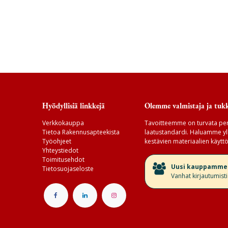
Hyödyllisiä linkkejä
Olemme valmistaja ja tukk
Verkkokauppa
Tavoitteemme on turvata per
Tietoa Rakennusapteekista
laatustandardi. Haluamme yll
Työohjeet
kestävien materiaalien käyttö
Yhteystiedot
Toimitusehdot
​Uusi kauppamme v
Tietosuojaseloste
Vanhat kirjautumist