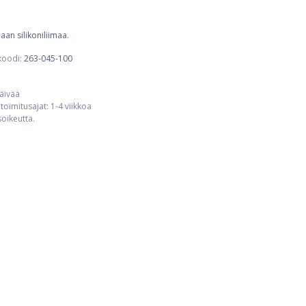
aan silikoniliimaa.
koodi:
263-045-100
päivää
toimitusajat: 1-4 viikkoa
usoikeutta.