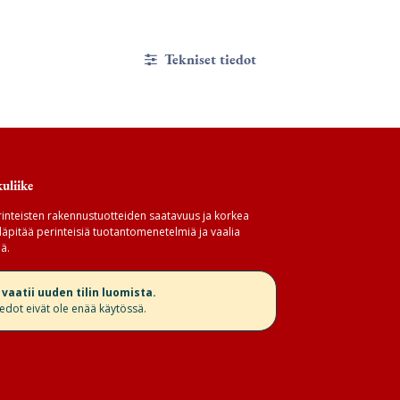
Tekniset tiedot
uliike
inteisten rakennustuotteiden saatavuus ja korkea
äpitää perinteisiä tuotantomenetelmiä ja vaalia
ä.
aatii uuden tilin luomista.
iedot eivät ole enää käytössä.