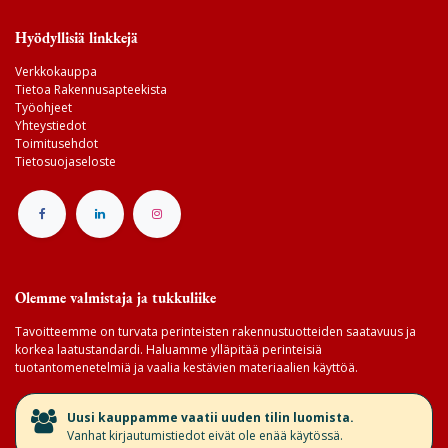
Hyödyllisiä linkkejä
Verkkokauppa
Tietoa Rakennusapteekista
Työohjeet
Yhteystiedot
Toimitusehdot
Tietosuojaseloste
Olemme valmistaja ja tukkuliike
Tavoitteemme on turvata perinteisten rakennustuotteiden saatavuus ja
korkea laatustandardi. Haluamme ylläpitää perinteisiä
tuotantomenetelmiä ja vaalia kestävien materiaalien käyttöä.
​Uusi kauppamme vaatii uuden tilin luomista.
Vanhat kirjautumistiedot eivät ole enää käytössä.