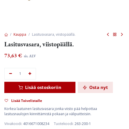
Kauppa
Lasitusvasara, viistopäällä.
Lasitusvasara, viistopäällä.
73,63
€
sis. ALV
Lisää ostoskoriin
Osta nyt
Lisää Toivelistalle
Korkea laatuinen lasitusvasara jonka viisto pää helpottaa
lasitusnaulojen kiinnittämistä pokaan ja välipuitteisiin.
Viivakoodi:
4016671008234
Tuotekoodi:
263-200-1