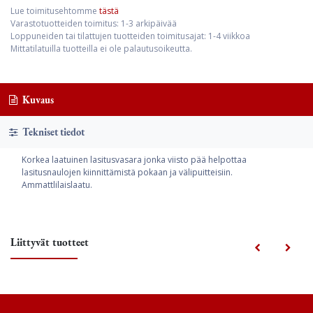
Lue toimitusehtomme
tästä
Varastotuotteiden toimitus: 1-3 arkipäivää
Loppuneiden tai tilattujen tuotteiden toimitusajat: 1-4 viikkoa
Mittatilatuilla tuotteilla ei ole palautusoikeutta.
Kuvaus
Tekniset tiedot
Korkea laatuinen lasitusvasara jonka viisto pää helpottaa
lasitusnaulojen kiinnittämistä pokaan ja välipuitteisiin.
Ammattlilaislaatu.
Liittyvät tuotteet