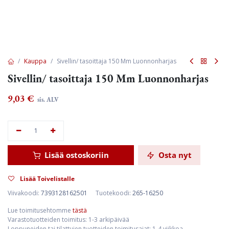
Kauppa
Sivellin/ tasoittaja 150 Mm Luonnonharjas
Sivellin/ tasoittaja 150 Mm Luonnonharjas
9,03
€
sis. ALV
Lisää ostoskoriin
Osta nyt
Lisää Toivelistalle
Viivakoodi:
7393128162501
Tuotekoodi:
265-16250
Lue toimitusehtomme
tästä
Varastotuotteiden toimitus: 1-3 arkipäivää
Loppuneiden tai tilattujen tuotteiden toimitusajat: 1-4 viikkoa