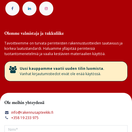
Olemme valmistaja ja tukkuliike
Tavoitteemme on turvata perinteisten rakennustuotteiden saatavuus ja
korkea laatustandardi. Haluamme ylläpitää perinteisiä
tuotantomenetelmiä ja vaalia kestävien materiaalien käyttöä.
​Uusi kauppamme vaatii uuden tilin luomista.
Vanhat kirjautumistiedot eivät ole enää käytössä.
Ole meihin yhteydessä
info@rakennusapteekki.fi
+358 19 233 975