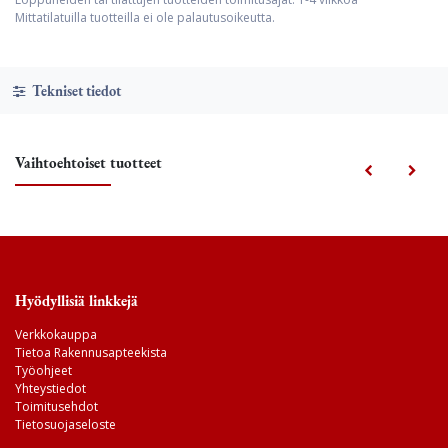
Mittatilatuilla tuotteilla ei ole palautusoikeutta.
Tekniset tiedot
Vaihtoehtoiset tuotteet
Hyödyllisiä linkkejä
Verkkokauppa
Tietoa Rakennusapteekista
Työohjeet
Yhteystiedot
Toimitusehdot
Tietosuojaseloste