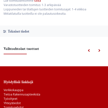
Lue toimitusehtomme
tästä
Varastotuotteiden toimitus: 1-3 arkipäivää
Loppuneiden tai tilattujen tuotteiden toimitusajat: 1-4 viikkoa
Mittatilatuilla tuotteilla ei ole palautusoikeutta.
Tekniset tiedot
Vaihtoehtoiset tuotteet
Hyödyllisiä linkkejä
Verkkokauppa
Tietoa Rakennusapteekista
Työohjeet
Yhteystiedot
Toimitusehdot