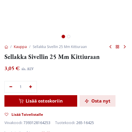
Kauppa
Sellakka Sivellin 25 Mm Kittiuraan
Sellakka Sivellin 25 Mm Kittiuraan
3,05
€
sis. ALV
Lisää ostoskoriin
Osta nyt
Lisää Toivelistalle
Viivakoodi:
7393128164253
Tuotekoodi:
265-16425