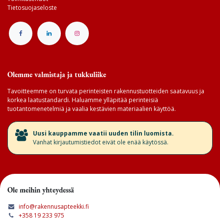
Tietosuojaseloste
Olemme valmistaja ja tukkuliike
Tavoitteemme on turvata perinteisten rakennustuotteiden saatavuus ja
korkea laatustandardi. Haluamme ylläpitää perinteisiä
tuotantomenetelmiä ja vaalia kestävien materiaalien käyttöä.
​Uusi kauppamme vaatii uuden tilin luomista.
Vanhat kirjautumistiedot eivät ole enää käytössä.
Ole meihin yhteydessä
info@rakennusapteekki.fi
+358 19 233 975