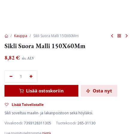
Kauppa
Sikli Suora Malli 150X60Mm
Sikli Suora Malli 150X60Mm
8,82
€
sis. ALV
Lisää ostoskoriin
Osta nyt
Lisää Toivelistalle
Sikli soveltuu maalin- ja lakanpoistoon sekä höyläksi.
Viivakoodi:
7393128311305
Tuotekoodi:
265-31130
Lue toimitusehtomme
tästä