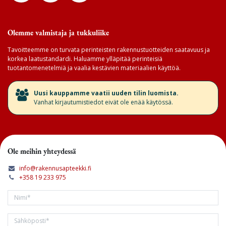
Olemme valmistaja ja tukkuliike
Tavoitteemme on turvata perinteisten rakennustuotteiden saatavuus ja
korkea laatustandardi. Haluamme ylläpitää perinteisiä
tuotantomenetelmiä ja vaalia kestävien materiaalien käyttöä.
​Uusi kauppamme vaatii uuden tilin luomista.
Vanhat kirjautumistiedot eivät ole enää käytössä.
Ole meihin yhteydessä
info@rakennusapteekki.fi
+358 19 233 975