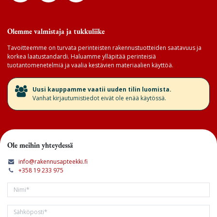
Olemme valmistaja ja tukkuliike
Tavoitteemme on turvata perinteisten rakennustuotteiden saatavuus ja
korkea laatustandardi. Haluamme ylläpitää perinteisiä
tuotantomenetelmiä ja vaalia kestävien materiaalien käyttöä.
​Uusi kauppamme vaatii uuden tilin luomista.
Vanhat kirjautumistiedot eivät ole enää käytössä.
Ole meihin yhteydessä
info@rakennusapteekki.fi
+358 19 233 975