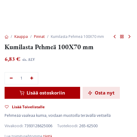
Kauppa
Pinnat
Kumilasta Pehmeä 100X70 mm
Kumilasta Pehmeä 100X70 mm
6,83
€
sis. ALV
Lisää ostoskoriin
Osta nyt
Lisää Toivelistalle
Pehmeää vaaleaa kumia, voidaan muotoilla terävällä veitsellä
Viivakoodi:
7393128625006
Tuotekoodi:
265-62500
Lue toimitusehtomme
tästä