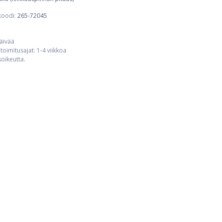
koodi:
265-72045
päivää
toimitusajat: 1-4 viikkoa
usoikeutta.