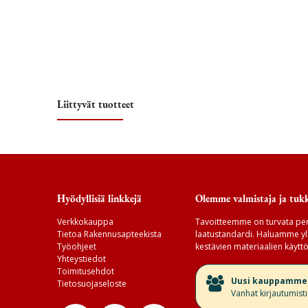
Liittyvät tuotteet
Hyödyllisiä linkkejä
Olemme valmistaja ja tukk
Verkkokauppa
Tavoitteemme on turvata per
Tietoa Rakennusapteekista
laatustandardi. Haluamme yll
Työohjeet
kestävien materiaalien käyttö
Yhteystiedot
Toimitusehdot
​Uusi kauppamme v
Tietosuojaseloste
Vanhat kirjautumist