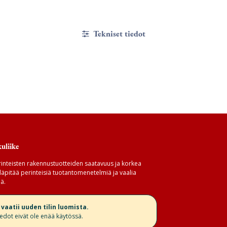
Tekniset tiedot
uliike
inteisten rakennustuotteiden saatavuus ja korkea
äpitää perinteisiä tuotantomenetelmiä ja vaalia
ä.
aatii uuden tilin luomista.
iedot eivät ole enää käytössä.