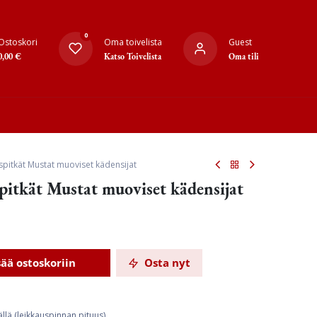
0
Ostoskori
Oma toivelista
Guest
0,00
€
Katso Toivelista
Oma tili
ispitkät Mustat muoviset kädensijat
spitkät Mustat muoviset kädensijat
sää ostoskoriin
Osta nyt
llä (leikkauspinnan pituus)