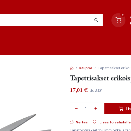
0
YHTEYSTIEDOT
TYÖOHJEET
JÄLLEENMYYJÄT
Kauppa
Tapettisakset eriko
Tapettisakset erikoi
17,01
€
sis. ALV
Li
Vertaa
Lisää Toivelistalle
Tapetointisakset 150 mm pitkällä terä