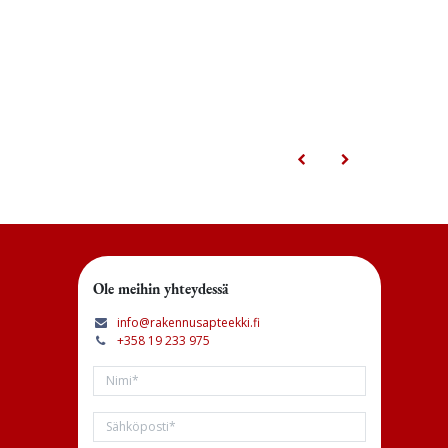
Ole meihin yhteydessä
info@rakennusapteekki.fi
+358 19 233 975