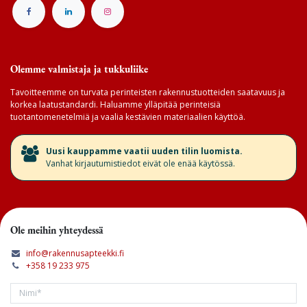
Olemme valmistaja ja tukkuliike
Tavoitteemme on turvata perinteisten rakennustuotteiden saatavuus ja
korkea laatustandardi. Haluamme ylläpitää perinteisiä
tuotantomenetelmiä ja vaalia kestävien materiaalien käyttöä.
​Uusi kauppamme vaatii uuden tilin luomista.
Vanhat kirjautumistiedot eivät ole enää käytössä.
Ole meihin yhteydessä
info@rakennusapteekki.fi
+358 19 233 975