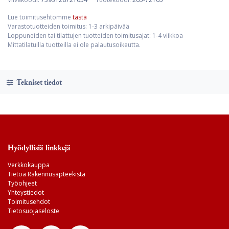
Lue toimitusehtomme
tästä
Varastotuotteiden toimitus: 1-3 arkipäivää
Loppuneiden tai tilattujen tuotteiden toimitusajat: 1-4 viikkoa
Mittatilatuilla tuotteilla ei ole palautusoikeutta.
Tekniset tiedot
Hyödyllisiä linkkejä
Verkkokauppa
Tietoa Rakennusapteekista
Työohjeet
Yhteystiedot
Toimitusehdot
Tietosuojaseloste