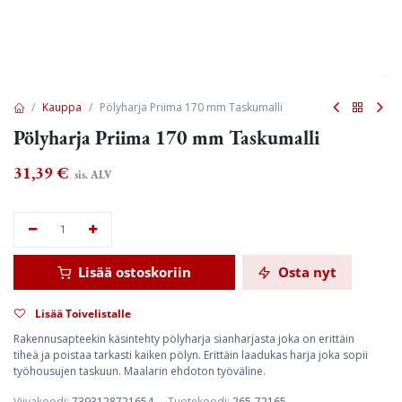
Kauppa
Pölyharja Priima 170 mm Taskumalli
Pölyharja Priima 170 mm Taskumalli
31,39
€
sis. ALV
Lisää ostoskoriin
Osta nyt
Lisää Toivelistalle
Rakennusapteekin käsintehty pölyharja sianharjasta joka on erittäin
tiheä ja poistaa tarkasti kaiken pölyn. Erittäin laadukas harja joka sopii
työhousujen taskuun. Maalarin ehdoton työväline.
Viivakoodi:
7393128721654
Tuotekoodi:
265-72165