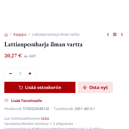
Kauppa
Lattianpesuharja ilman vartta
Lattianpesuharja ilman vartta
20,27
€
sis. ALV
Lisää ostoskoriin
Osta nyt
Lisää Toivelistalle
Viivakoodi:
5705020048142
Tuotekoodi:
2651-4814-1
Lue toimitusehtomme
tästä
Varastotuotteiden toimitus: 1-3 arkipäivää
Loppuneiden tai tilattujen tuotteiden toimitusajat: 1-4 viikkoa