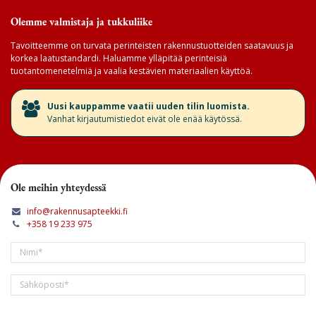
Olemme valmistaja ja tukkuliike
Tavoitteemme on turvata perinteisten rakennustuotteiden saatavuus ja
korkea laatustandardi. Haluamme ylläpitää perinteisiä
tuotantomenetelmiä ja vaalia kestävien materiaalien käyttöä.
​Uusi kauppamme vaatii uuden tilin luomista.
Vanhat kirjautumistiedot eivät ole enää käytössä.
Ole meihin yhteydessä
info@rakennusapteekki.fi
+358 19 233 975