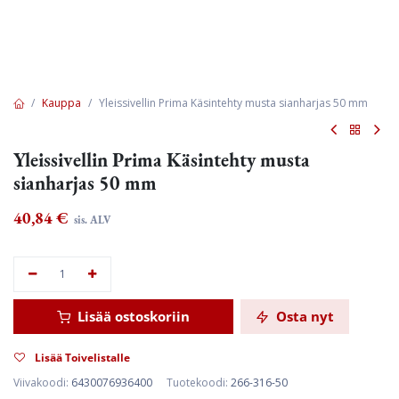
Kauppa
Yleissivellin Prima Käsintehty musta sianharjas 50 mm
Yleissivellin Prima Käsintehty musta
sianharjas 50 mm
40,84
€
sis. ALV
Lisää ostoskoriin
Osta nyt
Lisää Toivelistalle
Viivakoodi:
6430076936400
Tuotekoodi:
266-316-50