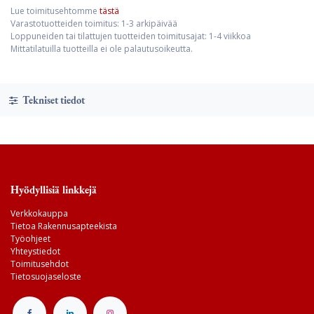
Lue toimitusehtomme
tästä
Varastotuotteiden toimitus: 1-3 arkipäivää
Loppuneiden tai tilattujen tuotteiden toimitusajat: 1-4 viikkoa
Mittatilatuilla tuotteilla ei ole palautusoikeutta.
Tekniset tiedot
Hyödyllisiä linkkejä
Verkkokauppa
Tietoa Rakennusapteekista
Työohjeet
Yhteystiedot
Toimitusehdot
Tietosuojaseloste