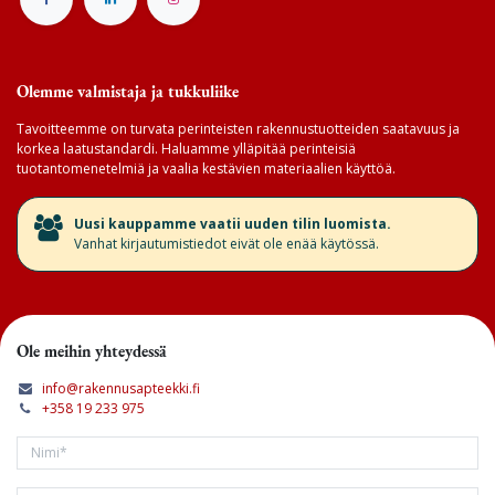
Olemme valmistaja ja tukkuliike
Tavoitteemme on turvata perinteisten rakennustuotteiden saatavuus ja
korkea laatustandardi. Haluamme ylläpitää perinteisiä
tuotantomenetelmiä ja vaalia kestävien materiaalien käyttöä.
​Uusi kauppamme vaatii uuden tilin luomista.
Vanhat kirjautumistiedot eivät ole enää käytössä.
Ole meihin yhteydessä
info@rakennusapteekki.fi
+358 19 233 975