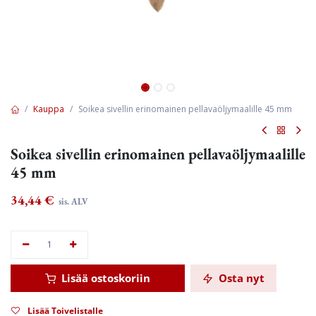
Kauppa
Soikea sivellin erinomainen pellavaöljymaalille 45 mm
Soikea sivellin erinomainen pellavaöljymaalille
45 mm
34,44
€
sis. ALV
Lisää ostoskoriin
Osta nyt
Lisää Toivelistalle