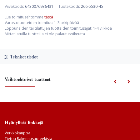
Viivakoodi:
6430076936431
Tuotekoodi:
266-5530-45
Lue toimitusehtomme
tästä
Varastotuotteiden toimitus: 1-3 arkipäivää
Loppuneiden tai tilattujen tuotteiden toimitusajat: 1-4 viikkoa
Mittatilatuilla tuotteilla ei ole palautusoikeutta.
Tekniset tiedot
Vaihtoehtoiset tuotteet
Hyödyllisiä linkkejä
Verkkokauppa
Tietoa Rakennusapteekista