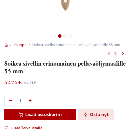
Kauppa
Soikea sivellin erinomainen pellavaöljymaalille 55 mm
Soikea sivellin erinomainen pellavaöljymaalille
55 mm
42,74
€
sis. ALV
Lisää ostoskoriin
Osta nyt
Lisää Toivelistalle