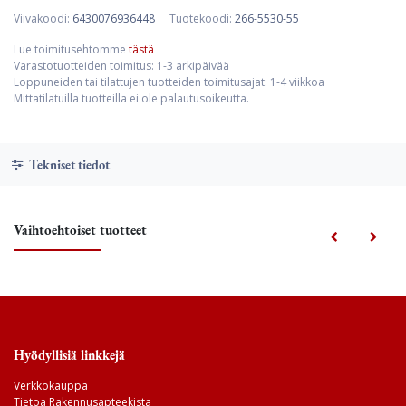
Viivakoodi:
6430076936448
Tuotekoodi:
266-5530-55
Lue toimitusehtomme
tästä
Varastotuotteiden toimitus: 1-3 arkipäivää
Loppuneiden tai tilattujen tuotteiden toimitusajat: 1-4 viikkoa
Mittatilatuilla tuotteilla ei ole palautusoikeutta.
Tekniset tiedot
Vaihtoehtoiset tuotteet
Hyödyllisiä linkkejä
Verkkokauppa
Tietoa Rakennusapteekista