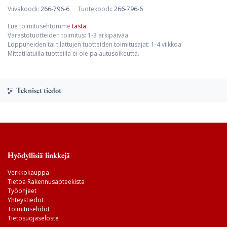
Viivakoodi:
266-796-6
Tuotekoodi:
266-796-6
Lue toimitusehtomme
tästä
Varastotuotteiden toimitus: 1-3 arkipäivää
Loppuneiden tai tilattujen tuotteiden toimitusajat: 1-4 viikkoa
Mittatilatuilla tuotteilla ei ole palautusoikeutta.
Tekniset tiedot
Hyödyllisiä linkkejä
Verkkokauppa
Tietoa Rakennusapteekista
Työohjeet
Yhteystiedot
Toimitusehdot
Tietosuojaseloste