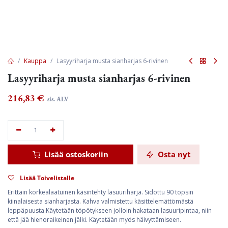
Kauppa
Lasyyriharja musta sianharjas 6-rivinen
Lasyyriharja musta sianharjas 6-rivinen
216,83
€
sis. ALV
Lisää ostoskoriin
Osta nyt
Lisää Toivelistalle
Erittäin korkealaatuinen käsintehty lasuuriharja. Sidottu 90 topsin
kiinalaisesta sianharjasta. Kahva valmistettu käsittelemättömästä
leppäpuusta.Käytetään töpötykseen jolloin hakataan lasuuripintaa, niin
että jää hienoraikeinen jälki. Käytetään myös häivyttämiseen.