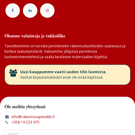
Olemme valmistaja ja tukkuliike
Tavoitteemme on turvata perinteisten rakennustuotteiden saatavuus ja
korkea laatustandardi. Haluamme ylläpitää perinteisiä
tuotantomenetelmiä ja vaalia kestävien materiaalien käyttöä.
​Uusi kauppamme vaatii uuden tilin luomista.
Vanhat kirjautumistiedot eivät ole enää käytössä.
Ole meihin yhteydessä
info@rakennusapteekki.fi
+358 19 233 975