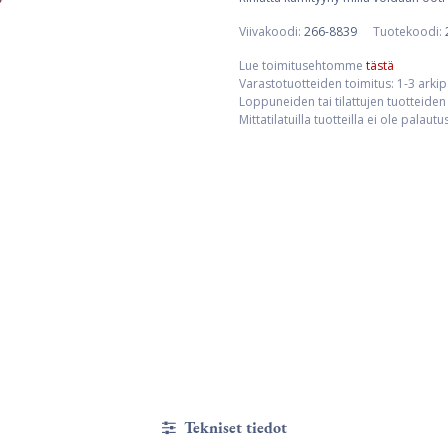
Viivakoodi:
266-8839
Tuotekoodi:
Lue toimitusehtomme
tästä
Varastotuotteiden toimitus: 1-3 arki
Loppuneiden tai tilattujen tuotteiden 
Mittatilatuilla tuotteilla ei ole palaut
Tekniset tiedot