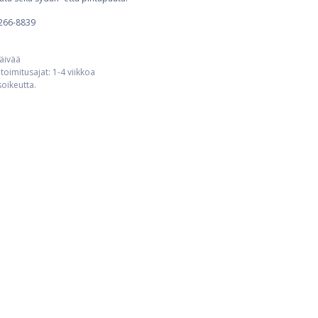
266-8839
päivää
toimitusajat: 1-4 viikkoa
usoikeutta.