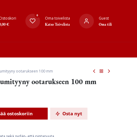
0
Ostoskori
Oma toivelista
Guest
0,00
€
Katso Toivelista
Oma tili
 kumityyny ootarukseen 100 mm
 kumityyny ootarukseen 100 mm
sää ostoskoriin
Osta nyt
ata sekä sydän- että pintapuuta.