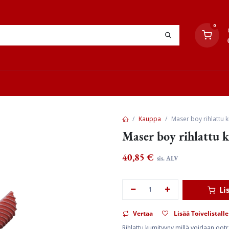
0
YHTEYSTIEDOT
TYÖOHJEET
JÄLLEENMYYJÄT
Kauppa
Maser boy rihlattu
Maser boy rihlattu
40,85
€
sis. ALV
Li
Vertaa
Lisää Toivelistalle
Rihlattu kumityyny millä voidaan ootr