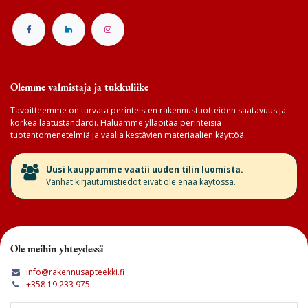
Olemme valmistaja ja tukkuliike
Tavoitteemme on turvata perinteisten rakennustuotteiden saatavuus ja
korkea laatustandardi. Haluamme ylläpitää perinteisiä
tuotantomenetelmiä ja vaalia kestävien materiaalien käyttöä.
​Uusi kauppamme vaatii uuden tilin luomista.
Vanhat kirjautumistiedot eivät ole enää käytössä.
Ole meihin yhteydessä
info@rakennusapteekki.fi
+358 19 233 975