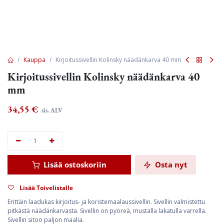
Kauppa
Kirjoitussivellin Kolinsky näädänkarva 40 mm
Kirjoitussivellin Kolinsky näädänkarva 40
mm
34,55
€
sis. ALV
Lisää ostoskoriin
Osta nyt
Lisää Toivelistalle
Erittäin laadukas kirjoitus- ja koristemaalaussivellin. Sivellin valmistettu
pitkästä näädänkarvasta. Sivellin on pyöreä, mustalla lakatulla varrella.
Sivellin sitoo paljon maalia.