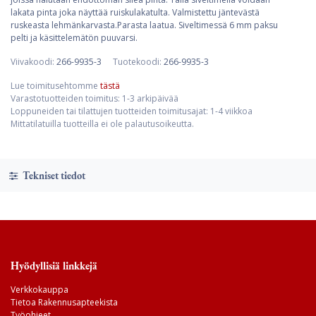
lakata pinta joka näyttää ruiskulakatulta. Valmistettu jäntevästä
ruskeasta lehmänkarvasta.Parasta laatua. Siveltimessä 6 mm paksu
pelti ja käsittelemätön puuvarsi.
Viivakoodi:
266-9935-3
Tuotekoodi:
266-9935-3
Lue toimitusehtomme
tästä
Varastotuotteiden toimitus: 1-3 arkipäivää
Loppuneiden tai tilattujen tuotteiden toimitusajat: 1-4 viikkoa
Mittatilatuilla tuotteilla ei ole palautusoikeutta.
Tekniset tiedot
Hyödyllisiä linkkejä
Verkkokauppa
Tietoa Rakennusapteekista
Työohjeet