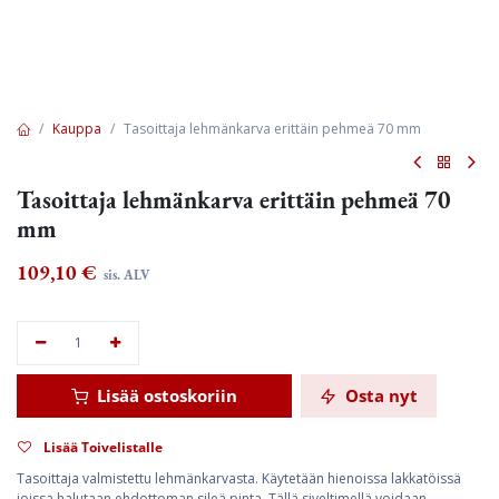
Kauppa
Tasoittaja lehmänkarva erittäin pehmeä 70 mm
Tasoittaja lehmänkarva erittäin pehmeä 70
mm
109,10
€
sis. ALV
Lisää ostoskoriin
Osta nyt
Lisää Toivelistalle
Tasoittaja valmistettu lehmänkarvasta. Käytetään hienoissa lakkatöissä
joissa halutaan ehdottoman sileä pinta. Tällä siveltimellä voidaan