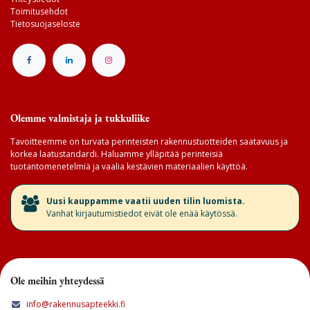
Toimitusehdot
Tietosuojaseloste
Olemme valmistaja ja tukkuliike
Tavoitteemme on turvata perinteisten rakennustuotteiden saatavuus ja
korkea laatustandardi. Haluamme ylläpitää perinteisiä
tuotantomenetelmiä ja vaalia kestävien materiaalien käyttöä.
​Uusi kauppamme vaatii uuden tilin luomista.
Vanhat kirjautumistiedot eivät ole enää käytössä.
Ole meihin yhteydessä
info@rakennusapteekki.fi