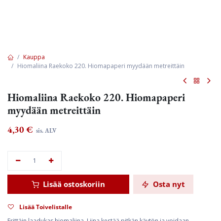
Kauppa
Hiomaliina Raekoko 220. Hiomapaperi myydään metreittäin
Hiomaliina Raekoko 220. Hiomapaperi
myydään metreittäin
4,30
€
sis. ALV
Lisää ostoskoriin
Osta nyt
Lisää Toivelistalle
Erittäin laadukas hiomaliina. Liina kestää pitkän käytön ja voidaan