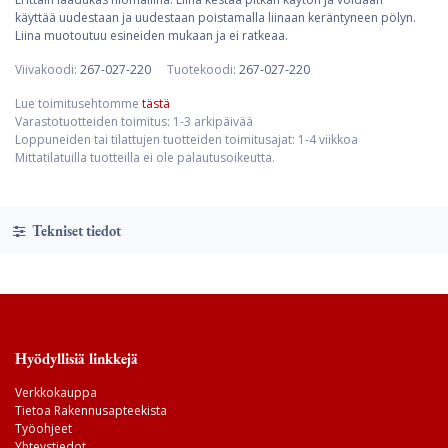
käyttää uudestaan ja uudestaan poistamalla liinaan keräntyneen pölyn.
Liina muotoutuu esineiden mukaan ja ei ratkeaa.
Viivakoodi:
267-027-220
Tuotekoodi:
267-027-220
Lue toimitusehtomme
tästä
Varastotuotteiden toimitus: 1-3 arkipäivää
Loppuneiden tai tilattujen tuotteiden toimitusajat: 1-4 viikkoa
Mittatilatuilla tuotteilla ei ole palautusoikeutta.
Tekniset tiedot
Hyödyllisiä linkkejä
Verkkokauppa
Tietoa Rakennusapteekista
Työohjeet
Yhteystiedot