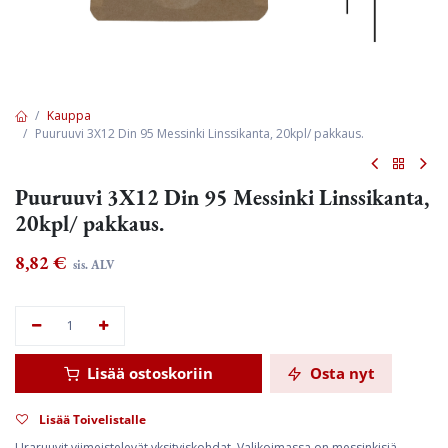
Kauppa
Puuruuvi 3X12 Din 95 Messinki Linssikanta, 20kpl/ pakkaus.
Puuruuvi 3X12 Din 95 Messinki Linssikanta,
20kpl/ pakkaus.
8,82
€
sis. ALV
Lisää ostoskoriin
Osta nyt
Lisää Toivelistalle
Uraruuvit viimeistelevät yksityiskohdat. Valikoimassa on messinkisiä,