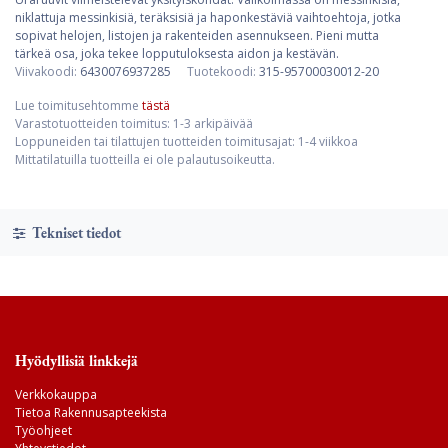
niklattuja messinkisiä, teräksisiä ja haponkestäviä vaihtoehtoja, jotka
sopivat helojen, listojen ja rakenteiden asennukseen. Pieni mutta
tärkeä osa, joka tekee lopputuloksesta aidon ja kestävän.
Viivakoodi:
6430076937285
Tuotekoodi:
315-95700030012-20
Lue toimitusehtomme
tästä
Varastotuotteiden toimitus: 1-3 arkipäivää
Loppuneiden tai tilattujen tuotteiden toimitusajat: 1-4 viikkoa
Mittatilatuilla tuotteilla ei ole palautusoikeutta.
Tekniset tiedot
Hyödyllisiä linkkejä
Verkkokauppa
Tietoa Rakennusapteekista
Työohjeet