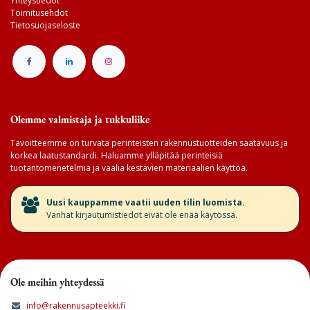
Yhteystiedot
Toimitusehdot
Tietosuojaseloste
Olemme valmistaja ja tukkuliike
Tavoitteemme on turvata perinteisten rakennustuotteiden saatavuus ja
korkea laatustandardi. Haluamme ylläpitää perinteisiä
tuotantomenetelmiä ja vaalia kestävien materiaalien käyttöä.
​Uusi kauppamme vaatii uuden tilin luomista.
Vanhat kirjautumistiedot eivät ole enää käytössä.
Ole meihin yhteydessä
info@rakennusapteekki.fi