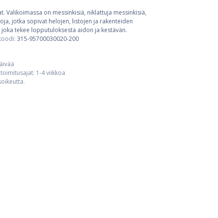
t. Valikoimassa on messinkisiä, niklattuja messinkisiä,
ja, jotka sopivat helojen, listojen ja rakenteiden
 joka tekee lopputuloksesta aidon ja kestävän.
koodi:
315-95700030020-200
päivää
toimitusajat: 1-4 viikkoa
usoikeutta.