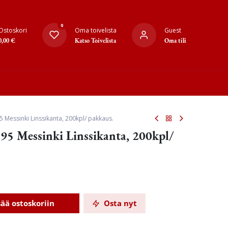
0
Ostoskori
Oma toivelista
Guest
0,00
€
Katso Toivelista
Oma tili
5 Messinki Linssikanta, 200kpl/ pakkaus.
95 Messinki Linssikanta, 200kpl/
sää ostoskoriin
Osta nyt