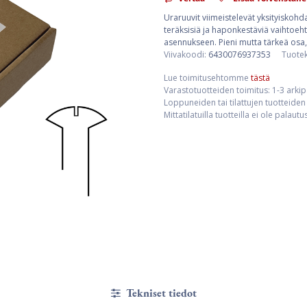
Uraruuvit viimeistelevät yksityiskohda
teräksisiä ja haponkestäviä vaihtoehto
asennukseen. Pieni mutta tärkeä osa,
Viivakoodi:
6430076937353
Tuote
Lue toimitusehtomme
tästä
Varastotuotteiden toimitus: 1-3 arki
Loppuneiden tai tilattujen tuotteiden 
Mittatilatuilla tuotteilla ei ole palaut
Tekniset tiedot