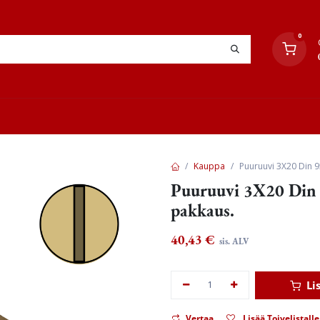
0
YHTEYSTIEDOT
TYÖOHJEET
JÄLLEENMYYJÄT
Kauppa
Puuruuvi 3X20 Din 9
Puuruuvi 3X20 Din 
pakkaus.
40,43
€
sis. ALV
Li
Vertaa
Lisää Toivelistalle