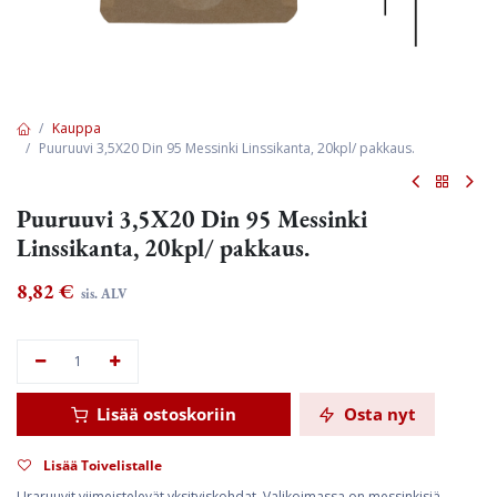
Kauppa
Puuruuvi 3,5X20 Din 95 Messinki Linssikanta, 20kpl/ pakkaus.
Puuruuvi 3,5X20 Din 95 Messinki
Linssikanta, 20kpl/ pakkaus.
8,82
€
sis. ALV
Lisää ostoskoriin
Osta nyt
Lisää Toivelistalle
Uraruuvit viimeistelevät yksityiskohdat. Valikoimassa on messinkisiä,