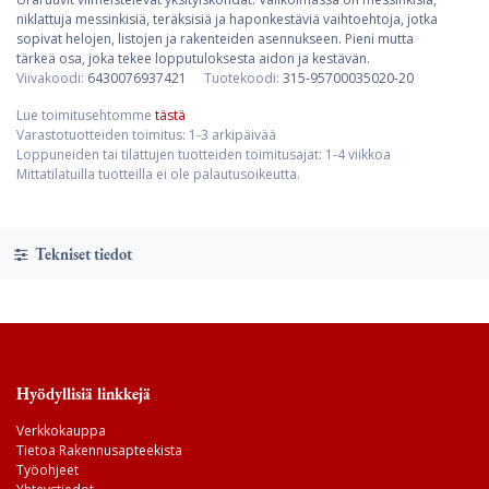
niklattuja messinkisiä, teräksisiä ja haponkestäviä vaihtoehtoja, jotka
sopivat helojen, listojen ja rakenteiden asennukseen. Pieni mutta
tärkeä osa, joka tekee lopputuloksesta aidon ja kestävän.
Viivakoodi:
6430076937421
Tuotekoodi:
315-95700035020-20
Lue toimitusehtomme
tästä
Varastotuotteiden toimitus: 1-3 arkipäivää
Loppuneiden tai tilattujen tuotteiden toimitusajat: 1-4 viikkoa
Mittatilatuilla tuotteilla ei ole palautusoikeutta.
Tekniset tiedot
Hyödyllisiä linkkejä
Verkkokauppa
Tietoa Rakennusapteekista
Työohjeet