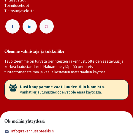
Yhteystiedot
Toimitusehdot
Tietosuojaseloste
Olemme valmistaja ja tukkuliike
Tavoitteemme on turvata perinteisten rakennustuotteiden saatavuus ja
korkea laatustandardi. Haluamme ylläpitää perinteisiä
tuotantomenetelmiä ja vaalia kestävien materiaalien käyttöä.
​Uusi kauppamme vaatii uuden tilin luomista.
Vanhat kirjautumistiedot eivät ole enää käytössä.
Ole meihin yhteydessä
info@rakennusapteekki.fi