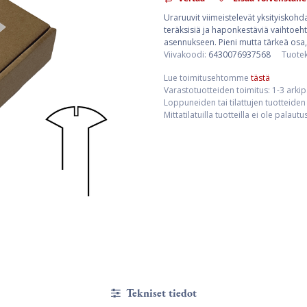
Uraruuvit viimeistelevät yksityiskohda
teräksisiä ja haponkestäviä vaihtoehto
asennukseen. Pieni mutta tärkeä osa,
Viivakoodi:
6430076937568
Tuote
Lue toimitusehtomme
tästä
Varastotuotteiden toimitus: 1-3 arki
Loppuneiden tai tilattujen tuotteiden 
Mittatilatuilla tuotteilla ei ole palaut
Tekniset tiedot