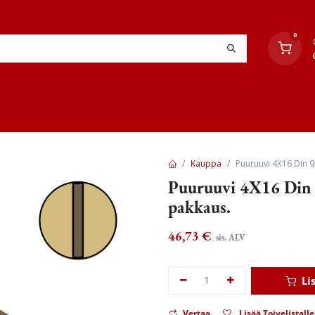
0
YHTEYSTIEDOT
TYÖOHJEET
JÄLLEENMYYJÄT
Kauppa
Puuruuvi 4X16 Din 9
Puuruuvi 4X16 Din 
pakkaus.
46,73
€
sis. ALV
Li
Vertaa
Lisää Toivelistalle