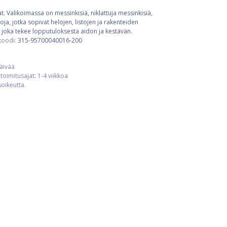
t. Valikoimassa on messinkisiä, niklattuja messinkisiä,
ja, jotka sopivat helojen, listojen ja rakenteiden
 joka tekee lopputuloksesta aidon ja kestävän.
koodi:
315-95700040016-200
päivää
toimitusajat: 1-4 viikkoa
usoikeutta.