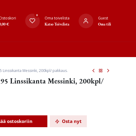
0
Ostoskori
Oma toivelista
Guest
0,00
€
Katso Toivelista
Oma tili
5 Linssikanta Messinki, 200kpl/ pakkaus.
95 Linssikanta Messinki, 200kpl/
sää ostoskoriin
Osta nyt