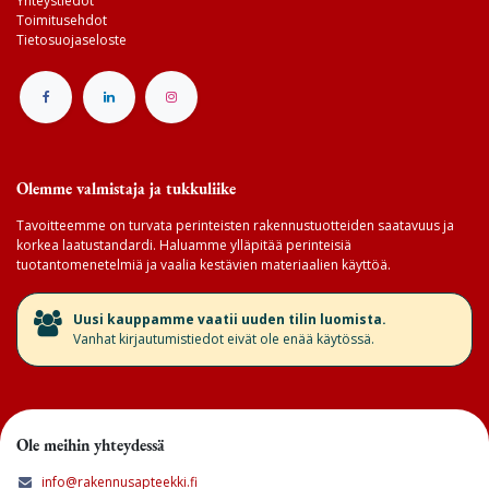
Yhteystiedot
Toimitusehdot
Tietosuojaseloste
Olemme valmistaja ja tukkuliike
Tavoitteemme on turvata perinteisten rakennustuotteiden saatavuus ja
korkea laatustandardi. Haluamme ylläpitää perinteisiä
tuotantomenetelmiä ja vaalia kestävien materiaalien käyttöä.
​Uusi kauppamme vaatii uuden tilin luomista.
Vanhat kirjautumistiedot eivät ole enää käytössä.
Ole meihin yhteydessä
info@rakennusapteekki.fi