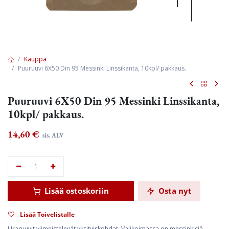
Kauppa
Puuruuvi 6X50 Din 95 Messinki Linssikanta, 10kpl/ pakkaus.
Puuruuvi 6X50 Din 95 Messinki Linssikanta,
10kpl/ pakkaus.
14,60
€
sis. ALV
Lisää ostoskoriin
Osta nyt
Lisää Toivelistalle
Uraruuvit viimeistelevät yksityiskohdat. Valikoimassa on messinkisiä,