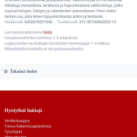
niklattuja messinkisiä, teräksisiä ja haponkestäviä vaihtoehtoja, jotka
sopivat helojen, listojen ja rakenteiden asennukseen. Pieni mutta
tärkeä osa, joka tekee lopputuloksesta aidon ja kestävän.
Viivakoodi:
6430076937940
Tuotekoodi:
315-95700060050-10
Lue toimitusehtomme
tästä
Varastotuotteiden toimitus: 1-3 arkipäivää
Loppuneiden tai tilattujen tuotteiden toimitusajat: 1-4 viikkoa
Mittatilatuilla tuotteilla ei ole palautusoikeutta.
Tekniset tiedot
Hyödyllisiä linkkejä
Verkkokauppa
Tietoa Rakennusapteekista
Työohjeet