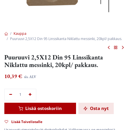
Kauppa
Puuruuvi 2,5X12 Din 95 Linssikanta Niklattu messinki, 20kpl/ pakkaus.
Puuruuvi 2,5X12 Din 95 Linssikanta
Niklattu messinki, 20kpl/ pakkaus.
10,39
€
sis. ALV
Lisää ostoskoriin
Osta nyt
Lisää Toivelistalle
Uraruuvit viimeistelevät yksityiskohdat. Valikoimassa on messinkisiä,