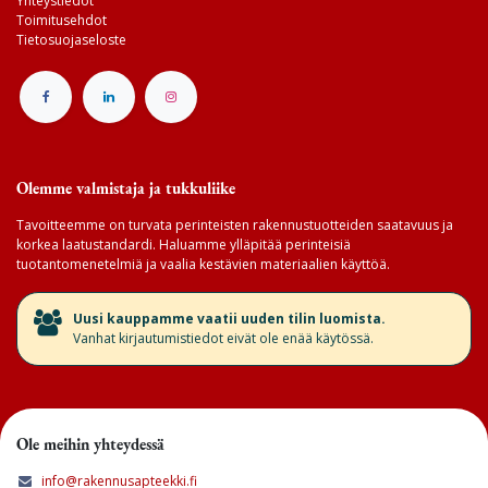
Yhteystiedot
Toimitusehdot
Tietosuojaseloste
Olemme valmistaja ja tukkuliike
Tavoitteemme on turvata perinteisten rakennustuotteiden saatavuus ja
korkea laatustandardi. Haluamme ylläpitää perinteisiä
tuotantomenetelmiä ja vaalia kestävien materiaalien käyttöä.
​Uusi kauppamme vaatii uuden tilin luomista.
Vanhat kirjautumistiedot eivät ole enää käytössä.
Ole meihin yhteydessä
info@rakennusapteekki.fi