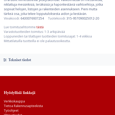
niklattuja messinkisiä, teräksisiä ja haponkestäviä vaihtoehtoja, jotka
sopivat helojen, listojen ja rakenteiden asennukseen. Pieni mutta
tärkeä osa, joka tekee lopputuloksesta aidon ja kestävän.
Viivakoodi:
6430076937254
Tuotekoodi:
315-957090025012-20
Lue toimitusehtomme
tästä
Varastotuotteiden toimitus: 1-3 arkipäivää
Loppuneiden tai tilattujen tuotteiden toimitusajat: 1-4 viikkoa
Mittatilatuilla tuotteilla ei ole palautusoikeutta.
Tekniset tiedot
Hyödyllisiä linkkejä
Verkkokauppa
Tietoa Rakennusapteekista
Työohjeet