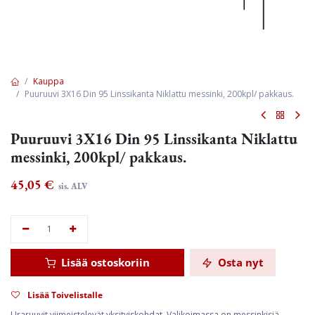
Kauppa
Puuruuvi 3X16 Din 95 Linssikanta Niklattu messinki, 200kpl/ pakkaus.
Puuruuvi 3X16 Din 95 Linssikanta Niklattu
messinki, 200kpl/ pakkaus.
45,05
€
sis. ALV
Lisää ostoskoriin
Osta nyt
Lisää Toivelistalle
Uraruuvit viimeistelevät yksityiskohdat. Valikoimassa on messinkisiä,