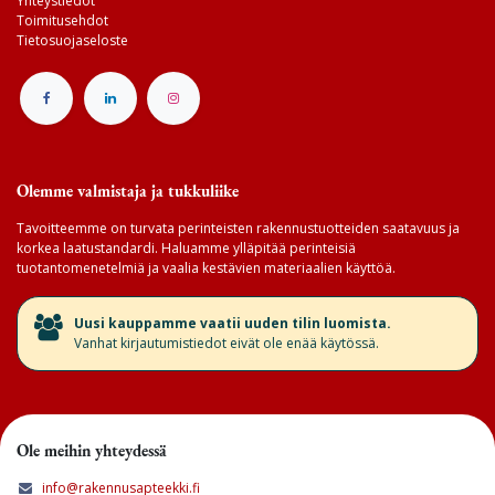
Yhteystiedot
Toimitusehdot
Tietosuojaseloste
Olemme valmistaja ja tukkuliike
Tavoitteemme on turvata perinteisten rakennustuotteiden saatavuus ja
korkea laatustandardi. Haluamme ylläpitää perinteisiä
tuotantomenetelmiä ja vaalia kestävien materiaalien käyttöä.
​Uusi kauppamme vaatii uuden tilin luomista.
Vanhat kirjautumistiedot eivät ole enää käytössä.
Ole meihin yhteydessä
info@rakennusapteekki.fi