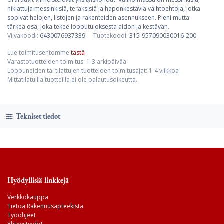
niklattuja messinkisiä, teräksisiä ja haponkestäviä vaihtoehtoja, jotka
sopivat helojen, listojen ja rakenteiden asennukseen. Pieni mutta
tärkeä osa, joka tekee lopputuloksesta aidon ja kestävän.
Viivakoodi:
6430076937339
Tuotekoodi:
315-957090030016-200
Lue toimitusehtomme
tästä
Varastotuotteiden toimitus: 1-3 arkipäivää
Loppuneiden tai tilattujen tuotteiden toimitusajat: 1-4 viikkoa
Mittatilatuilla tuotteilla ei ole palautusoikeutta.
Tekniset tiedot
Hyödyllisiä linkkejä
Verkkokauppa
Tietoa Rakennusapteekista
Työohjeet