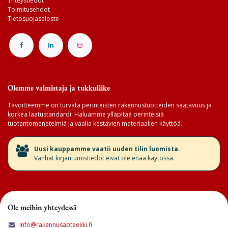
Yhteystiedot
Toimitusehdot
Tietosuojaseloste
Olemme valmistaja ja tukkuliike
Tavoitteemme on turvata perinteisten rakennustuotteiden saatavuus ja
korkea laatustandardi. Haluamme ylläpitää perinteisiä
tuotantomenetelmiä ja vaalia kestävien materiaalien käyttöä.
​Uusi kauppamme vaatii uuden tilin luomista.
Vanhat kirjautumistiedot eivät ole enää käytössä.
Ole meihin yhteydessä
info@rakennusapteekki.fi