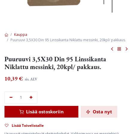
Kauppa
Puuruuvi 3,5X30 Din 95 Linssikanta Niklattu messinki, 20kpl/ pakkaus.
Puuruuvi 3,5X30 Din 95 Linssikanta
Niklattu messinki, 20kpl/ pakkaus.
10,39
€
sis. ALV
Lisää ostoskoriin
Osta nyt
Lisää Toivelistalle
Uraruuvit viimeistelevät yksityiskohdat. Valikoimassa on messinkisiä,