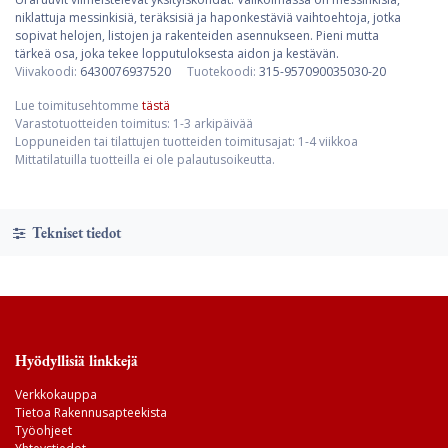
niklattuja messinkisiä, teräksisiä ja haponkestäviä vaihtoehtoja, jotka
sopivat helojen, listojen ja rakenteiden asennukseen. Pieni mutta
tärkeä osa, joka tekee lopputuloksesta aidon ja kestävän.
Viivakoodi:
6430076937520
Tuotekoodi:
315-957090035030-20
Lue toimitusehtomme
tästä
Varastotuotteiden toimitus: 1-3 arkipäivää
Loppuneiden tai tilattujen tuotteiden toimitusajat: 1-4 viikkoa
Mittatilatuilla tuotteilla ei ole palautusoikeutta.
Tekniset tiedot
Hyödyllisiä linkkejä
Verkkokauppa
Tietoa Rakennusapteekista
Työohjeet