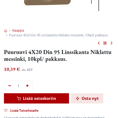
Kauppa
Puuruuvi 4X20 Din 95 Linssikanta Niklattu messinki, 10kpl/ pakkaus.
Puuruuvi 4X20 Din 95 Linssikanta Niklattu
messinki, 10kpl/ pakkaus.
10,39
€
sis. ALV
Lisää ostoskoriin
Osta nyt
Lisää Toivelistalle
Uraruuvit viimeistelevät yksityiskohdat. Valikoimassa on messinkisiä,