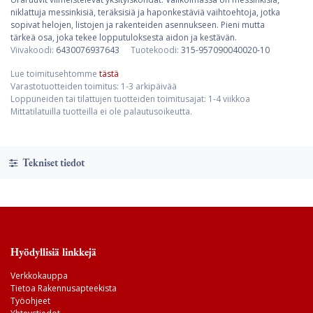
niklattuja messinkisiä, teräksisiä ja haponkestäviä vaihtoehtoja, jotka
sopivat helojen, listojen ja rakenteiden asennukseen. Pieni mutta
tärkeä osa, joka tekee lopputuloksesta aidon ja kestävän.
Viivakoodi:
6430076937643
Tuotekoodi:
315-957090040020-10
Lue toimitusehtomme
tästä
Varastotuotteiden toimitus: 1-3 arkipäivää
Loppuneiden tai tilattujen tuotteiden toimitusajat: 1-4 viikkoa
Mittatilatuilla tuotteilla ei ole palautusoikeutta.
Tekniset tiedot
Hyödyllisiä linkkejä
Verkkokauppa
Tietoa Rakennusapteekista
Työohjeet