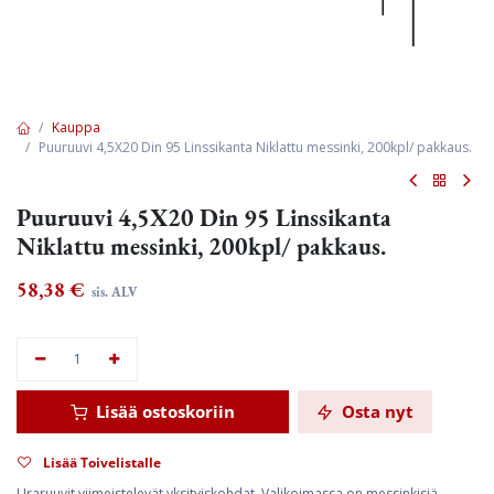
Kauppa
Puuruuvi 4,5X20 Din 95 Linssikanta Niklattu messinki, 200kpl/ pakkaus.
Puuruuvi 4,5X20 Din 95 Linssikanta
Niklattu messinki, 200kpl/ pakkaus.
58,38
€
sis. ALV
Lisää ostoskoriin
Osta nyt
Lisää Toivelistalle
Uraruuvit viimeistelevät yksityiskohdat. Valikoimassa on messinkisiä,