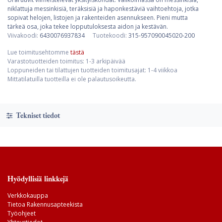
niklattuja messinkisiä, teräksisiä ja haponkestäviä vaihtoehtoja, jotka
sopivat helojen, listojen ja rakenteiden asennukseen. Pieni mutta
tärkeä osa, joka tekee lopputuloksesta aidon ja kestävän.
Viivakoodi:
6430076937834
Tuotekoodi:
315-957090045020-200
Lue toimitusehtomme
tästä
Varastotuotteiden toimitus: 1-3 arkipäivää
Loppuneiden tai tilattujen tuotteiden toimitusajat: 1-4 viikkoa
Mittatilatuilla tuotteilla ei ole palautusoikeutta.
Tekniset tiedot
Hyödyllisiä linkkejä
Verkkokauppa
Tietoa Rakennusapteekista
Työohjeet