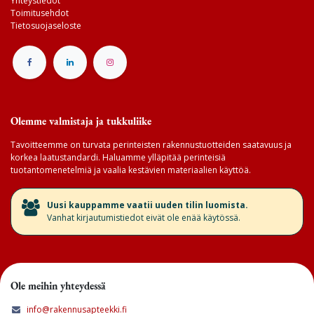
Yhteystiedot
Toimitusehdot
Tietosuojaseloste
Olemme valmistaja ja tukkuliike
Tavoitteemme on turvata perinteisten rakennustuotteiden saatavuus ja
korkea laatustandardi. Haluamme ylläpitää perinteisiä
tuotantomenetelmiä ja vaalia kestävien materiaalien käyttöä.
​Uusi kauppamme vaatii uuden tilin luomista.
Vanhat kirjautumistiedot eivät ole enää käytössä.
Ole meihin yhteydessä
info@rakennusapteekki.fi