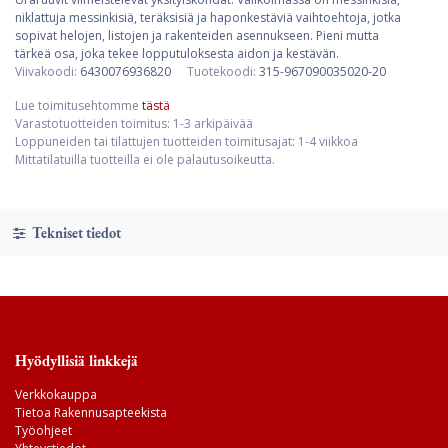
niklattuja messinkisiä, teräksisiä ja haponkestäviä vaihtoehtoja, jotka
sopivat helojen, listojen ja rakenteiden asennukseen. Pieni mutta
tärkeä osa, joka tekee lopputuloksesta aidon ja kestävän.
Viivakoodi:
6430076936820
Tuotekoodi:
315-967090035020-20
Lue toimitusehtomme
tästä
Varastotuotteiden toimitus: 1-3 arkipäivää
Loppuneiden tai tilattujen tuotteiden toimitusajat: 1-4 viikkoa
Mittatilatuilla tuotteilla ei ole palautusoikeutta.
Tekniset tiedot
Hyödyllisiä linkkejä
Verkkokauppa
Tietoa Rakennusapteekista
Työohjeet