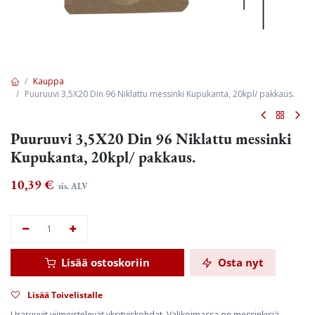
Kauppa
Puuruuvi 3,5X20 Din 96 Niklattu messinki Kupukanta, 20kpl/ pakkaus.
Puuruuvi 3,5X20 Din 96 Niklattu messinki
Kupukanta, 20kpl/ pakkaus.
10,39
€
sis. ALV
Lisää ostoskoriin
Osta nyt
Lisää Toivelistalle
Uraruuvit viimeistelevät yksityiskohdat. Valikoimassa on messinkisiä,