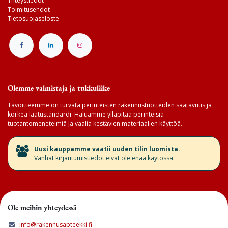
Yhteystiedot
Toimitusehdot
Tietosuojaseloste
Olemme valmistaja ja tukkuliike
Tavoitteemme on turvata perinteisten rakennustuotteiden saatavuus ja
korkea laatustandardi. Haluamme ylläpitää perinteisiä
tuotantomenetelmiä ja vaalia kestävien materiaalien käyttöä.
​Uusi kauppamme vaatii uuden tilin luomista.
Vanhat kirjautumistiedot eivät ole enää käytössä.
Ole meihin yhteydessä
info@rakennusapteekki.fi