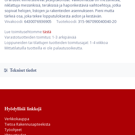
niklattuja messinkisiä, teräksisiä ja haponkestäviä vaihtoehtoja, jotka
sopivat helojen, listojen ja rakenteiden asennukseen. Pieni mutta
tärkeä osa, joka tekee lopputuloksesta aidon ja kestävän.
Viivakoodi:
6430076936905
Tuotekoodi:
315-967090040040-20
Lue toimitusehtomme
tästä
Varastotuotteiden toimitus: 1-3 arkipäivää
Loppuneiden tai tilattujen tuotteiden toimitusajat: 1-4 viikkoa
Mittatilatuilla tuotteilla ei ole palautusoikeutta.
Tekniset tiedot
Hyödyllisiä linkkejä
Verkkokauppa
Tietoa Rakennusapteekista
Työohjeet