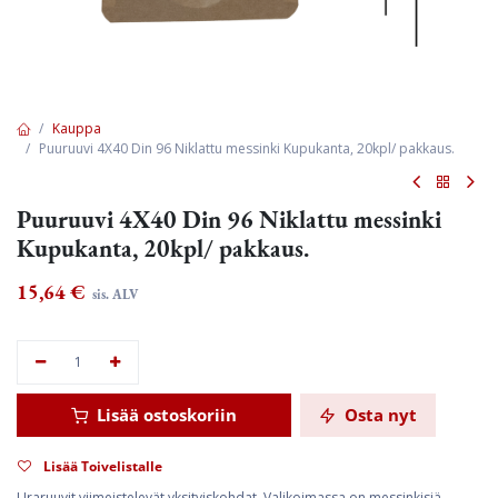
Kauppa
Puuruuvi 4X40 Din 96 Niklattu messinki Kupukanta, 20kpl/ pakkaus.
Puuruuvi 4X40 Din 96 Niklattu messinki
Kupukanta, 20kpl/ pakkaus.
15,64
€
sis. ALV
Lisää ostoskoriin
Osta nyt
Lisää Toivelistalle
Uraruuvit viimeistelevät yksityiskohdat. Valikoimassa on messinkisiä,