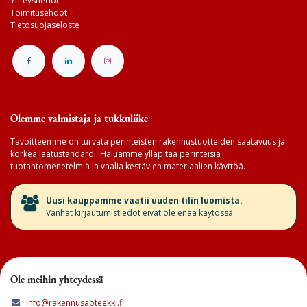
Yhteystiedot
Toimitusehdot
Tietosuojaseloste
Olemme valmistaja ja tukkuliike
Tavoitteemme on turvata perinteisten rakennustuotteiden saatavuus ja
korkea laatustandardi. Haluamme ylläpitää perinteisiä
tuotantomenetelmiä ja vaalia kestävien materiaalien käyttöä.
​Uusi kauppamme vaatii uuden tilin luomista.
Vanhat kirjautumistiedot eivät ole enää käytössä.
Ole meihin yhteydessä
info@rakennusapteekki.fi