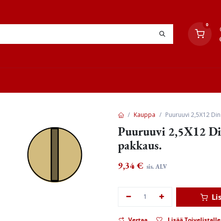
0
YHTEYSTIEDOT
TYÖOHJEET
JÄLLEENMYYJÄT
Kauppa
Puuruuvi 2,5X12 Din
Puuruuvi 2,5X12 Di
pakkaus.
9,34
€
sis. ALV
Li
Vertaa
Lisää Toivelistalle