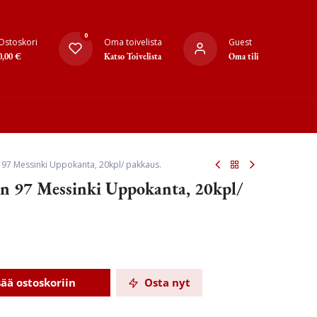
0
Ostoskori
Oma toivelista
Guest
0,00
€
Katso Toivelista
Oma tili
 97 Messinki Uppokanta, 20kpl/ pakkaus.
n 97 Messinki Uppokanta, 20kpl/
sää ostoskoriin
Osta nyt