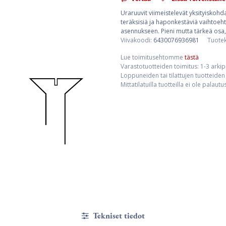
Uraruuvit viimeistelevät yksityiskohda
teräksisiä ja haponkestäviä vaihtoehto
asennukseen. Pieni mutta tärkeä osa,
Viivakoodi:
6430076936981
Tuote
Lue toimitusehtomme
tästä
Varastotuotteiden toimitus: 1-3 arki
Loppuneiden tai tilattujen tuotteiden 
Mittatilatuilla tuotteilla ei ole palaut
Tekniset tiedot