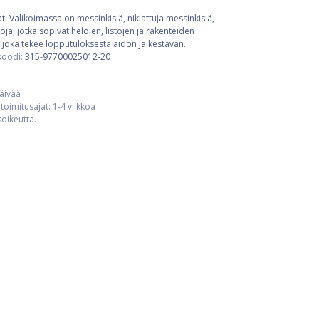
t. Valikoimassa on messinkisiä, niklattuja messinkisiä,
ja, jotka sopivat helojen, listojen ja rakenteiden
 joka tekee lopputuloksesta aidon ja kestävän.
koodi:
315-97700025012-20
päivää
toimitusajat: 1-4 viikkoa
usoikeutta.