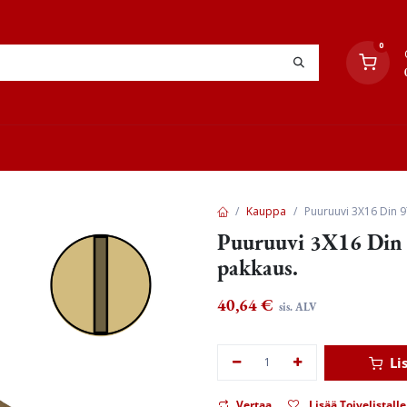
0
YHTEYSTIEDOT
TYÖOHJEET
JÄLLEENMYYJÄT
Kauppa
Puuruuvi 3X16 Din 9
Puuruuvi 3X16 Din 
pakkaus.
40,64
€
sis. ALV
Li
Vertaa
Lisää Toivelistalle