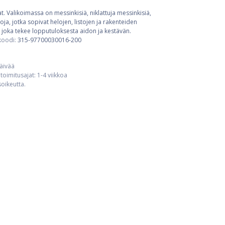
t. Valikoimassa on messinkisiä, niklattuja messinkisiä,
ja, jotka sopivat helojen, listojen ja rakenteiden
 joka tekee lopputuloksesta aidon ja kestävän.
koodi:
315-97700030016-200
päivää
toimitusajat: 1-4 viikkoa
usoikeutta.