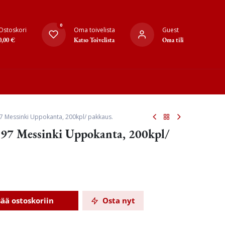
0
Ostoskori
Oma toivelista
Guest
0,00
€
Katso Toivelista
Oma tili
7 Messinki Uppokanta, 200kpl/ pakkaus.
97 Messinki Uppokanta, 200kpl/
sää ostoskoriin
Osta nyt