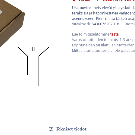
Uraruuvit viimeistelevät yksityiskohda
teräksisiä ja haponkestäviä vaihtoehto
asennukseen. Pieni mutta tärkeä osa,
Viivakoodi:
6430076937018
Tuote
Lue toimitusehtomme
tästä
Varastotuotteiden toimitus: 1-3 arki
Loppuneiden tai tilattujen tuotteiden 
Mittatilatuilla tuotteilla ei ole palaut
Tekniset tiedot