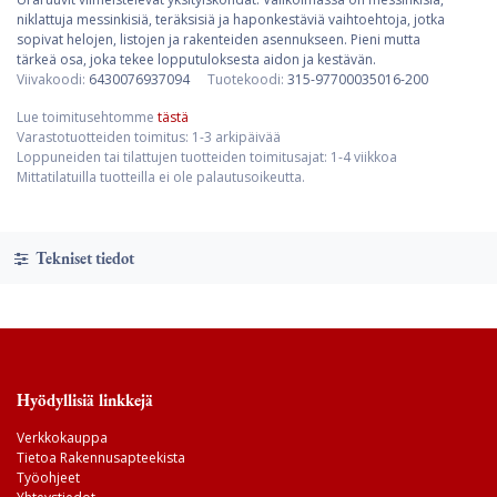
niklattuja messinkisiä, teräksisiä ja haponkestäviä vaihtoehtoja, jotka
sopivat helojen, listojen ja rakenteiden asennukseen. Pieni mutta
tärkeä osa, joka tekee lopputuloksesta aidon ja kestävän.
Viivakoodi:
6430076937094
Tuotekoodi:
315-97700035016-200
Lue toimitusehtomme
tästä
Varastotuotteiden toimitus: 1-3 arkipäivää
Loppuneiden tai tilattujen tuotteiden toimitusajat: 1-4 viikkoa
Mittatilatuilla tuotteilla ei ole palautusoikeutta.
Tekniset tiedot
Hyödyllisiä linkkejä
Verkkokauppa
Tietoa Rakennusapteekista
Työohjeet