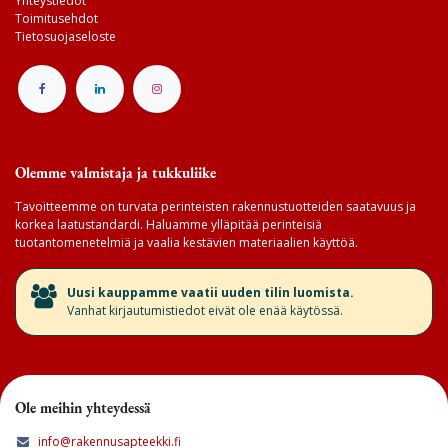
Yhteystiedot
Toimitusehdot
Tietosuojaseloste
Olemme valmistaja ja tukkuliike
Tavoitteemme on turvata perinteisten rakennustuotteiden saatavuus ja
korkea laatustandardi. Haluamme ylläpitää perinteisiä
tuotantomenetelmiä ja vaalia kestävien materiaalien käyttöä.
​Uusi kauppamme vaatii uuden tilin luomista.
Vanhat kirjautumistiedot eivät ole enää käytössä.
Ole meihin yhteydessä
info@rakennusapteekki.fi