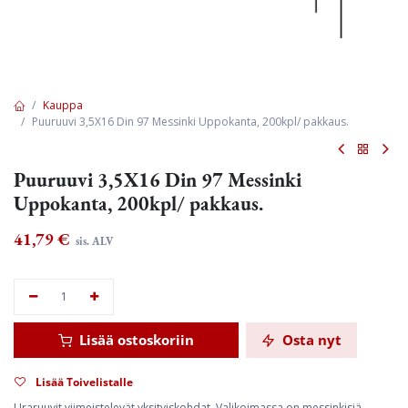
Kauppa
Puuruuvi 3,5X16 Din 97 Messinki Uppokanta, 200kpl/ pakkaus.
Puuruuvi 3,5X16 Din 97 Messinki
Uppokanta, 200kpl/ pakkaus.
41,79
€
sis. ALV
Lisää ostoskoriin
Osta nyt
Lisää Toivelistalle
Uraruuvit viimeistelevät yksityiskohdat. Valikoimassa on messinkisiä,