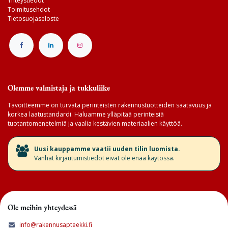
Yhteystiedot
Toimitusehdot
Tietosuojaseloste
Olemme valmistaja ja tukkuliike
Tavoitteemme on turvata perinteisten rakennustuotteiden saatavuus ja
korkea laatustandardi. Haluamme ylläpitää perinteisiä
tuotantomenetelmiä ja vaalia kestävien materiaalien käyttöä.
​Uusi kauppamme vaatii uuden tilin luomista.
Vanhat kirjautumistiedot eivät ole enää käytössä.
Ole meihin yhteydessä
info@rakennusapteekki.fi