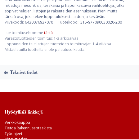
niklattuja messinkisiä, teräksisiä ja haponkestäviä vaihtoehtoja, jotka
sopivat helojen, listojen ja rakenteiden asennukseen. Pieni mutta
tärkeä osa, joka tekee lopputuloksesta aidon ja kestävän.
Viivakoodi:
6430076937070
Tuotekoodi:
315-977090030020-200
Lue toimitusehtomme
tästä
Varastotuotteiden toimitus: 1-3 arkipäivää
Loppuneiden tai tilattujen tuotteiden toimitusajat: 1-4 viikkoa
Mittatilatuilla tuotteilla ei ole palautusoikeutta.
Tekniset tiedot
Hyödyllisiä linkkejä
Verkkokauppa
Tietoa Rakennusapteekista
Työohjeet