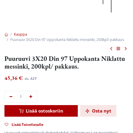
Kauppa
Puuruuvi 3X20 Din 97 Uppokanta Niklattu messinki, 200kpl/ pakkaus.
Puuruuvi 3X20 Din 97 Uppokanta Niklattu
messinki, 200kpl/ pakkaus.
45,36
€
sis. ALV
Lisää ostoskoriin
Osta nyt
Lisää Toivelistalle
Uraruuvit viimeistelevät yksityiskohdat. Valikoimassa on messinkisiä,