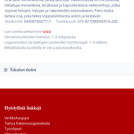
niklattuja messinkisiä, teräksisiä ja haponkestäviä vaihtoehtoja, jotka
sopivat helojen, listojen ja rakenteiden asennukseen. Pieni mutta
tärkeä osa, joka tekee lopputuloksesta aidon ja kestävän.
Viivakoodi:
6430076937117
Tuotekoodi:
315-977090035016-200
Lue toimitusehtomme
tästä
Varastotuotteiden toimitus: 1-3 arkipäivää
Loppuneiden tai tilattujen tuotteiden toimitusajat: 1-4 viikkoa
Mittatilatuilla tuotteilla ei ole palautusoikeutta.
Tekniset tiedot
Hyödyllisiä linkkejä
Verkkokauppa
Tietoa Rakennusapteekista
Työohjeet