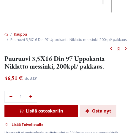
Kauppa
Puuruuvi 3,5X16 Din 97 Uppokanta Niklattu messinki, 200kpl/ pakkaus.
Puuruuvi 3,5X16 Din 97 Uppokanta
Niklattu messinki, 200kpl/ pakkaus.
46,51
€
sis. ALV
Lisää ostoskoriin
Osta nyt
Lisää Toivelistalle
Uraruuvit viimeistelevät yksityiskohdat. Valikoimassa on messinkisiä,