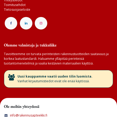
Yhteystiedot
Toimitusehdot
Tietosuojaseloste
Olemme valmistaja ja tukkuliike
Tavoitteemme on turvata perinteisten rakennustuotteiden saatavuus ja
korkea laatustandardi. Haluamme ylläpitää perinteisiä
tuotantomenetelmiä ja vaalia kestävien materiaalien käyttöä.
​Uusi kauppamme vaatii uuden tilin luomista.
Vanhat kirjautumistiedot eivät ole enää käytössä.
Ole meihin yhteydessä
info@rakennusapteekki.fi