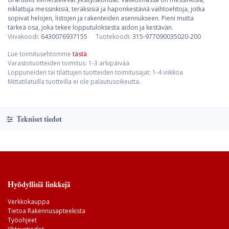
niklattuja messinkisiä, teräksisiä ja haponkestäviä vaihtoehtoja, jotka
sopivat helojen, listojen ja rakenteiden asennukseen. Pieni mutta
tärkeä osa, joka tekee lopputuloksesta aidon ja kestävän.
Viivakoodi:
6430076937155
Tuotekoodi:
315-977090035020-200
Lue toimitusehtomme
tästä
Varastotuotteiden toimitus: 1-3 arkipäivää
Loppuneiden tai tilattujen tuotteiden toimitusajat: 1-4 viikkoa
Mittatilatuilla tuotteilla ei ole palautusoikeutta.
Tekniset tiedot
Hyödyllisiä linkkejä
Verkkokauppa
Tietoa Rakennusapteekista
Työohjeet