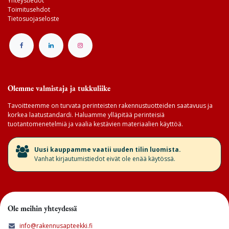
Yhteystiedot
Toimitusehdot
Tietosuojaseloste
Olemme valmistaja ja tukkuliike
Tavoitteemme on turvata perinteisten rakennustuotteiden saatavuus ja
korkea laatustandardi. Haluamme ylläpitää perinteisiä
tuotantomenetelmiä ja vaalia kestävien materiaalien käyttöä.
​Uusi kauppamme vaatii uuden tilin luomista.
Vanhat kirjautumistiedot eivät ole enää käytössä.
Ole meihin yhteydessä
info@rakennusapteekki.fi