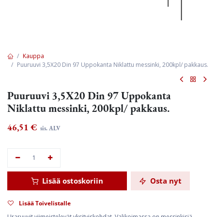
Kauppa
Puuruuvi 3,5X20 Din 97 Uppokanta Niklattu messinki, 200kpl/ pakkaus.
Puuruuvi 3,5X20 Din 97 Uppokanta
Niklattu messinki, 200kpl/ pakkaus.
46,51
€
sis. ALV
Lisää ostoskoriin
Osta nyt
Lisää Toivelistalle
Uraruuvit viimeistelevät yksityiskohdat. Valikoimassa on messinkisiä,