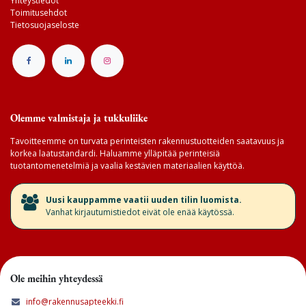
Yhteystiedot
Toimitusehdot
Tietosuojaseloste
Olemme valmistaja ja tukkuliike
Tavoitteemme on turvata perinteisten rakennustuotteiden saatavuus ja
korkea laatustandardi. Haluamme ylläpitää perinteisiä
tuotantomenetelmiä ja vaalia kestävien materiaalien käyttöä.
​Uusi kauppamme vaatii uuden tilin luomista.
Vanhat kirjautumistiedot eivät ole enää käytössä.
Ole meihin yhteydessä
info@rakennusapteekki.fi