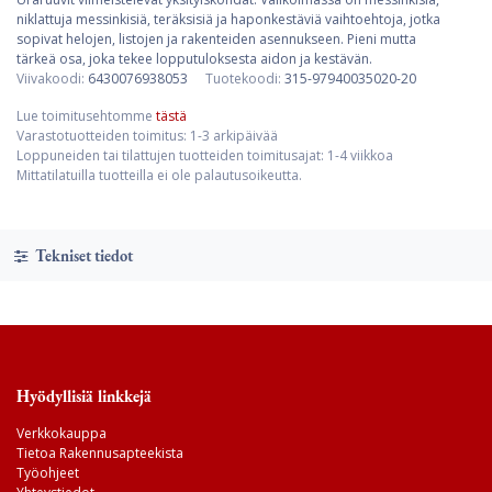
niklattuja messinkisiä, teräksisiä ja haponkestäviä vaihtoehtoja, jotka
sopivat helojen, listojen ja rakenteiden asennukseen. Pieni mutta
tärkeä osa, joka tekee lopputuloksesta aidon ja kestävän.
Viivakoodi:
6430076938053
Tuotekoodi:
315-97940035020-20
Lue toimitusehtomme
tästä
Varastotuotteiden toimitus: 1-3 arkipäivää
Loppuneiden tai tilattujen tuotteiden toimitusajat: 1-4 viikkoa
Mittatilatuilla tuotteilla ei ole palautusoikeutta.
Tekniset tiedot
Hyödyllisiä linkkejä
Verkkokauppa
Tietoa Rakennusapteekista
Työohjeet