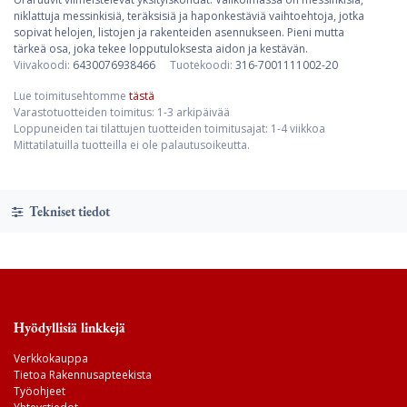
niklattuja messinkisiä, teräksisiä ja haponkestäviä vaihtoehtoja, jotka
sopivat helojen, listojen ja rakenteiden asennukseen. Pieni mutta
tärkeä osa, joka tekee lopputuloksesta aidon ja kestävän.
Viivakoodi:
6430076938466
Tuotekoodi:
316-7001111002-20
Lue toimitusehtomme
tästä
Varastotuotteiden toimitus: 1-3 arkipäivää
Loppuneiden tai tilattujen tuotteiden toimitusajat: 1-4 viikkoa
Mittatilatuilla tuotteilla ei ole palautusoikeutta.
Tekniset tiedot
Hyödyllisiä linkkejä
Verkkokauppa
Tietoa Rakennusapteekista
Työohjeet