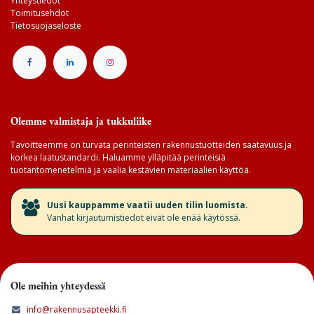
Yhteystiedot
Toimitusehdot
Tietosuojaseloste
Olemme valmistaja ja tukkuliike
Tavoitteemme on turvata perinteisten rakennustuotteiden saatavuus ja
korkea laatustandardi. Haluamme ylläpitää perinteisiä
tuotantomenetelmiä ja vaalia kestävien materiaalien käyttöä.
​Uusi kauppamme vaatii uuden tilin luomista.
Vanhat kirjautumistiedot eivät ole enää käytössä.
Ole meihin yhteydessä
info@rakennusapteekki.fi