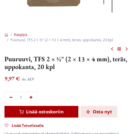
Kauppa
Puuruuvi, TFS 2 × ½" (2 × 13 × 4 mm), teräs, uppokanta, 20 kpl
Puuruuvi, TFS 2 × ½" (2 × 13 × 4 mm), teräs,
uppokanta, 20 kpl
9,97
€
sis. ALV
Lisää ostoskoriin
Osta nyt
Lisää Toivelistalle
Uraruuvit viimeistelevät yksityiskohdat. Valikoimassa on messinkisiä,